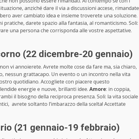
ti che non possono essere rimandati. Al contempo se con i
situazione, anziché dare il via a discussioni accese, rimandate
bero aver cambiato idea e insieme troverete una soluzione.
i pratiche, darete spazio alla fantasia, al romanticismo. Soli:
rovare una persona che corrisponda alle vostre aspettative.
corno (22 dicembre-20 gennaio)
on vi annoierete. Avrete molte cose da fare ma, sia chiaro,
ico, nessun grattacapo. Un evento o un incontro nella vita
ostro quotidiano. Accogliete con piacere questo
ndide energie e nuove, brillanti idee.
Amore
: in coppia,
ambi il bisogno della reciproca presenza. Soli: la vita sociale
ntici, avrete soltanto l’imbarazzo della scelta! Accettate
io (21 gennaio-19 febbraio)