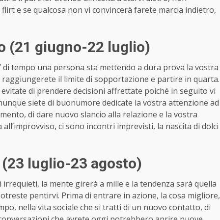
 flirt e se qualcosa non vi convincerà farete marcia indietro,
 (21 giugno-22 luglio)
po’ di tempo una persona sta mettendo a dura prova la vostra
aggiungerete il limite di sopportazione e partire in quarta.
 evitate di prendere decisioni affrettate poiché in seguito vi
comunque siete di buonumore dedicate la vostra attenzione ad
amento, di dare nuovo slancio alla relazione e la vostra
all’improvviso, ci sono incontri imprevisti, la nascita di dolci
(23 luglio-23 agosto)
requieti, la mente girerà a mille e la tendenza sarà quella
potreste pentirvi. Prima di entrare in azione, la cosa migliore,
mpo, nella vita sociale che si tratti di un nuovo contatto, di
e conversazioni che avrete oggi potrebbero aprire nuove