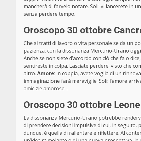
mancherà di farvelo notare. Soli: vi lancerete in un
senza perdere tempo.
Oroscopo 30 ottobre Cancro
Che si tratti di lavoro o vita personale se da un 
pazienza, con la dissonanza Mercurio-Urano oggi r
Anche se non siete d’accordo con ciò che fa o dice,
sentireste in colpa. Lasciate perdere: visto che 
altro.
Amore
: in coppia, avete voglia di un rinnov
immaginazione farà meraviglie! Soli: l’amore arriva 
amicizie amorose…
Oroscopo 30 ottobre Leone 
La dissonanza Mercurio-Urano potrebbe rendervi ir
di prendere decisioni impulsive di cui, in seguito, 
dunque, è quella di rallentare e riflettere. Al conte
un’idea stimolante o di una nuova prospettiva, l