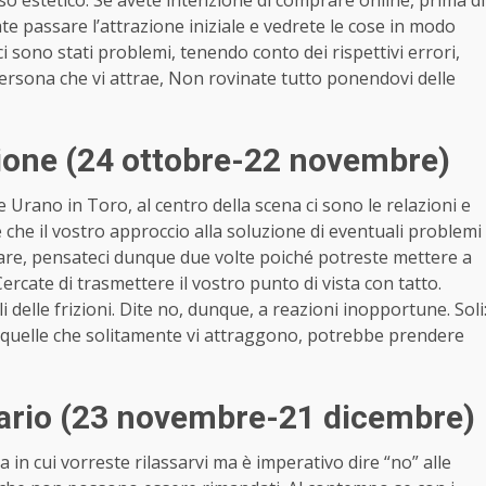
o estetico. Se avete intenzione di comprare online, prima di
ate passare l’attrazione iniziale e vedrete le cose in modo
 ci sono stati problemi, tenendo conto dei rispettivi errori,
 persona che vi attrae, Non rovinate tutto ponendovi delle
ione (24 ottobre-22 novembre)
Urano in Toro, al centro della scena ci sono le relazioni e
è che il vostro approccio alla soluzione di eventuali problemi
lare, pensateci dunque due volte poiché potreste mettere a
rcate di trasmettere il vostro punto di vista con tatto.
i delle frizioni. Dite no, dunque, a reazioni inopportune. Soli
 quelle che solitamente vi attraggono, potrebbe prendere
tario (23 novembre-21 dicembre)
n cui vorreste rilassarvi ma è imperativo dire “no” alle