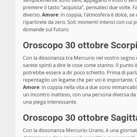
semplicemente sono belli, appagano il vostro sens
premere il tasto “acquista”, pensateci due volte. F
diverso.
Amore
: in coppia, l’atmosfera è dolce, se
ripartirete da zero. Soli: momenti intensi con cui
domande sul futuro.
Oroscopo 30 ottobre Scorp
Con la dissonanza tra Mercurio nel vostro segno e 
sarete spinti a dire le cose come stanno. Il punto 
potrebbe essere a dir poco schietto. Prima di par
repentaglio un legame che per voi è importante. Ce
Amore
: in coppia nella vita a due sono immancabil
un incontro inatteso, con una persona diversa da
una piega interessante.
Oroscopo 30 ottobre Sagit
Con la dissonanza Mercurio-Urano, è una giornata i