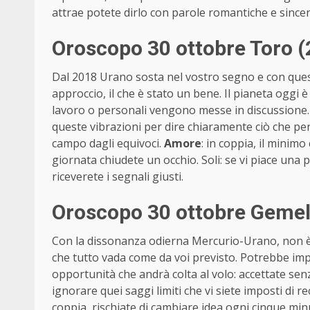
attrae potete dirlo con parole romantiche e sincer
Oroscopo 30 ottobre Toro (
Dal 2018 Urano sosta nel vostro segno e con ques
approccio, il che è stato un bene. Il pianeta oggi 
lavoro o personali vengono messe in discussione. 
queste vibrazioni per dire chiaramente ciò che pen
campo dagli equivoci.
Amore
: in coppia, il minim
giornata chiudete un occhio. Soli: se vi piace un
riceverete i segnali giusti.
Oroscopo 30 ottobre Gemel
Con la dissonanza odierna Mercurio-Urano, non è u
che tutto vada come da voi previsto. Potrebbe imp
opportunità che andrà colta al volo: accettate senza
ignorare quei saggi limiti che vi siete imposti di r
coppia, rischiate di cambiare idea ogni cinque minut