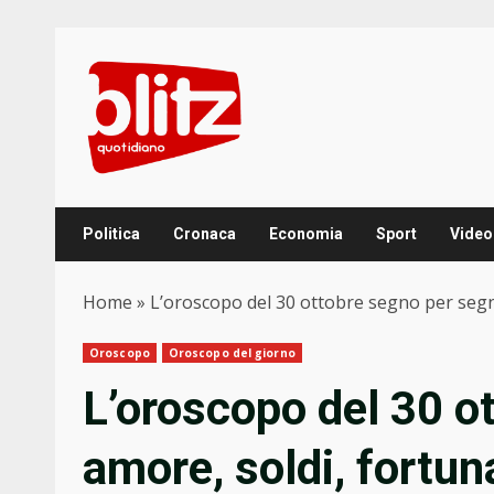
Skip
to
content
Politica
Cronaca
Economia
Sport
Video
Home
»
L’oroscopo del 30 ottobre segno per segn
Oroscopo
Oroscopo del giorno
L’oroscopo del 30 o
amore, soldi, fortun