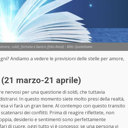
more, soldi, fortuna e lavoro (foto Ansa) - Blitz Quotidiano
segni? Andiamo a vedere le previsioni delle stelle per amore,
 (21 marzo-21 aprile)
 nervosi per una questione di soldi, che tuttavia
e distrarvi. In questo momento siete molto presi della realtà,
presa vi farà un gran bene. Al contempo con questo transito
tenarsi dei conflitti. Prima di reagire riflettete, non
 coppia, desiderio e sentimenti sono perfettamente
affari di cuore, oggi tutto vi è concesso: se una persona vi