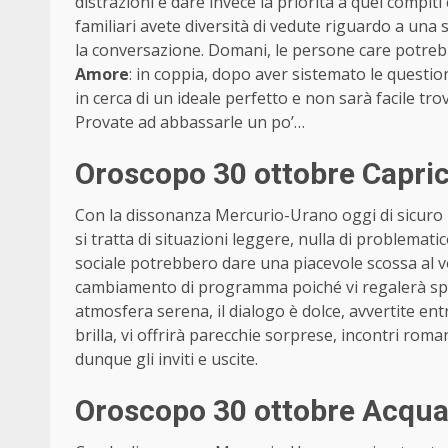
distrazioni e dare invece la priorità a quei compi
familiari avete diversità di vedute riguardo a una 
la conversazione. Domani, le persone care potreb
Amore
: in coppia, dopo aver sistemato le question
in cerca di un ideale perfetto e non sarà facile t
Provate ad abbassarle un po’…
Oroscopo 30 ottobre Capri
Con la dissonanza Mercurio-Urano oggi di sicuro n
si tratta di situazioni leggere, nulla di problemat
sociale potrebbero dare una piacevole scossa al v
cambiamento di programma poiché vi regalerà sple
atmosfera serena, il dialogo è dolce, avvertite entr
brilla, vi offrirà parecchie sorprese, incontri roma
dunque gli inviti e uscite.
Oroscopo 30 ottobre Acquar