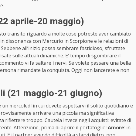
e.
22 aprile-20 maggio)
to transito riguardo a molte cose potreste aver cambiato
è in dissonanza con Mercurio in Scorpione e le relazioni di
Sebbene all’inizio possa sembrare fastidioso, sfruttate
sate sulle attuali dinamiche. E’ tempo di sgombrare il
o commento vi fa saltare i nervi. Se volete passare una bella
a persona rimandate la conquista. Oggi non lancerete e non
li (21 maggio-21 giugno)
n mercoledì in cui dovete aspettarvi il solito quotidiano e
rovvisamente arrivare una piccola ma significativa
 riflettere troppo. Cautela invece negli acquisti: evitate di
ecente. Attenzione, prima di aprire il portafoglio!
Amore
: in
i. E il partner avendo difficoltà a starvi dietro, non