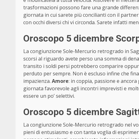
e modificatela a tutta velocità. Risolvere vi metterà
trasformazioni possono fare una grande differenza
giornata in cui sarete più concilianti con il partn
con occhi diversi chi vi circonda. Sarete infatti men
Oroscopo 5 dicembre Scorp
La congiunzione Sole-Mercurio retrogrado in Sagitt
scorsi al riguardo avete perso una somma di dena
transito i soldi persi potrebbero comparire oppu
perduto per sempre. Non è escluso infine che fi
impazienza.
Amore
: in coppia, passione e ancora p
giornata favorevole agli incontri imprevisti e molto
essere un po’ selettivi.
Oroscopo 5 dicembre Sagit
La congiunzione Sole-Mercurio retrogrado nel vos
pieni di entusiasmo e con tanta voglia di esprimer