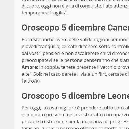
di cuore, oggi non è aria di conquiste. Fate attenz
temporanea fragilità.
Oroscopo 5 dicembre Cancr
Potreste anche avere delle valide ragioni per inne
giovedì tranquillo, cercate di tenere sotto control
dai vostri pensieri e non ascolterete chi vi circ
preoccupatevi se le persone penseranno che siate s
Amore
: in coppia, tenete presente il vecchio prov
a te”. Soli: nel caso darete il via a un flirt, cercate
l’altro/a).
Oroscopo 5 dicembre Leone 
Per oggi, la cosa migliore è prendere tutto con ca
complicato presente nella vostra vita o occuparvi 
provare frustrazione per la mancanza di progress
familiari, gli amici possono offrire il conforto e il