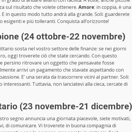
 in grado di andare avanti con facilità. A volte, anche piccole
 sul risultato che volete ottenere.
Amore
: in coppia, è una
er. E in questo modo tutto andrà alla grande. Soli: guarderete
o esigenti e più tolleranti. Conquista all’orizzonte!
ione (24 ottobre-22 novembre)
ario sosta nel vostro settore delle finanze: se nei giorni
ro, oggi troverete ciò che state cercando. Con questo
re persino ritrovare un oggetto che pensavate fosse
nalmente arrivi un pagamento che stavate aspettando con
assione. E’ una serata da trascorrere vicini al partner. Soli:
 interessanti. Tuttavia, non lanciatevi alla cieca, cercate di
tario (23 novembre-21 dicembre
tro segno annuncia una giornata piacevole, siete motivati,
vi, di comunicare. Vi troverete in buona compagnia di