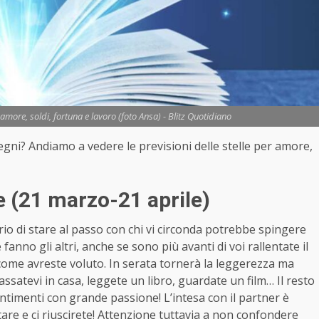
more, soldi, fortuna e lavoro (foto Ansa) - Blitz Quotidiano
 segni? Andiamo a vedere le previsioni delle stelle per amore,
 (21 marzo-21 aprile)
iderio di stare al passo con chi vi circonda potrebbe spingere
anno gli altri, anche se sono più avanti di voi rallentate il
come avreste voluto. In serata tornerà la leggerezza ma
assatevi in casa, leggete un libro, guardate un film… Il resto
entimenti con grande passione! L’intesa con il partner è
tare e ci riuscirete! Attenzione tuttavia a non confondere