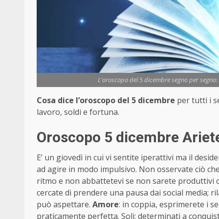
L'oroscopo del 5 dicembre segno per segno: a
Cosa dice l’oroscopo del 5 dicembre
per tutti i
lavoro, soldi e fortuna.
Oroscopo 5 dicembre Ariete
E’ un giovedì in cui vi sentite iperattivi ma il des
ad agire in modo impulsivo. Non osservate ciò che f
ritmo e non abbattetevi se non sarete produttivi 
cercate di prendere una pausa dai social media; ril
può aspettare.
Amore
: in coppia, esprimerete i s
praticamente perfetta. Soli: determinati a conquis