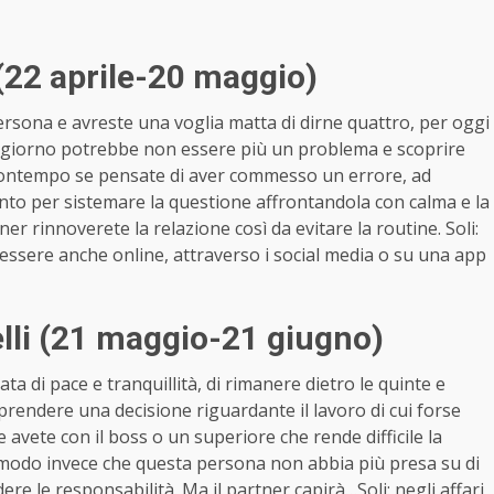
(22 aprile-20 maggio)
ersona e avreste una voglia matta di dirne quattro, per oggi
he giorno potrebbe non essere più un problema e scoprire
 contempo se pensate di aver commesso un errore, ad
to per sistemare la questione affrontandola con calma e la
tner rinnoverete la relazione così da evitare la routine. Soli:
e essere anche online, attraverso i social media o su una app
li (21 maggio-21 giugno)
a di pace e tranquillità, di rimanere dietro le quinte e
prendere una decisione riguardante il lavoro di cui forse
e avete con il boss o un superiore che rende difficile la
n modo invece che questa persona non abbia più presa su di
ere le responsabilità. Ma il partner capirà…Soli: negli affari