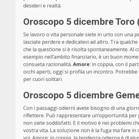
desideri e realtà.
Oroscopo 5 dicembre Toro 
Se lavoro o vita personale siete in urto con una p
lasciate perdere e dedicatevi ad altro. Tra qualc
che la questione si è risolta spontaneamente. Al
esempio nell’ambito finanziario, è un buon momen
consueta razionalità.
Amore
: in coppia, con il par
occhi aperti, oggi si profila un incontro. Potrebb
per cuori solitari.
Oroscopo 5 dicembre Gemel
Con i passaggi odierni avete bisogno di una giornat
riflettere. Può rappresentare un’opportunità per 
non siete soddisfatti. E il motivo è nei problemi ch
vostra vita. La soluzione non è la fuga ma fare i
voi. Amore: in coppia, la tendenza odierna è di elud