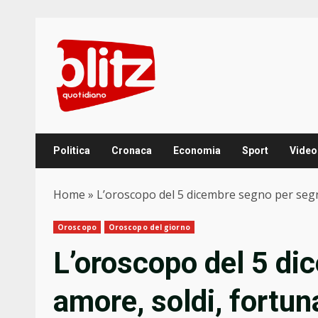
Skip
to
content
Politica
Cronaca
Economia
Sport
Video
Home
»
L’oroscopo del 5 dicembre segno per segn
Oroscopo
Oroscopo del giorno
L’oroscopo del 5 di
amore, soldi, fortun