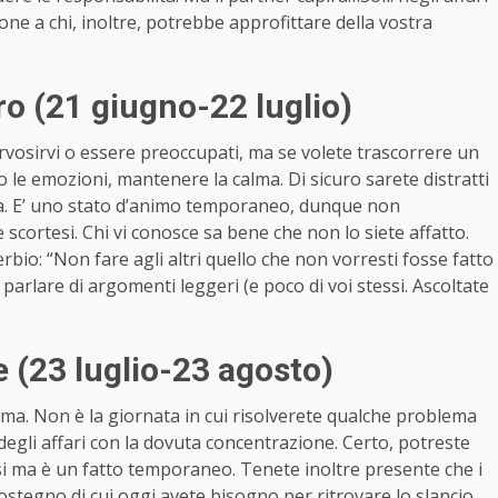
ione a chi, inoltre, potrebbe approfittare della vostra
o (21 giugno-22 luglio)
rvosirvi o essere preoccupati, ma se volete trascorrere un
lo le emozioni, mantenere la calma. Di sicuro sarete distratti
onda. E’ uno stato d’animo temporaneo, dunque non
cortesi. Chi vi conosce sa bene che non lo siete affatto.
erbio: “Non fare agli altri quello che non vorresti fosse fatto
 di parlare di argomenti leggeri (e poco di voi stessi. Ascoltate
(23 luglio-23 agosto)
lma. Non è la giornata in cui risolverete qualche problema
degli affari con la dovuta concentrazione. Certo, potreste
i ma è un fatto temporaneo. Tenete inoltre presente che i
 sostegno di cui oggi avete bisogno per ritrovare lo slancio.