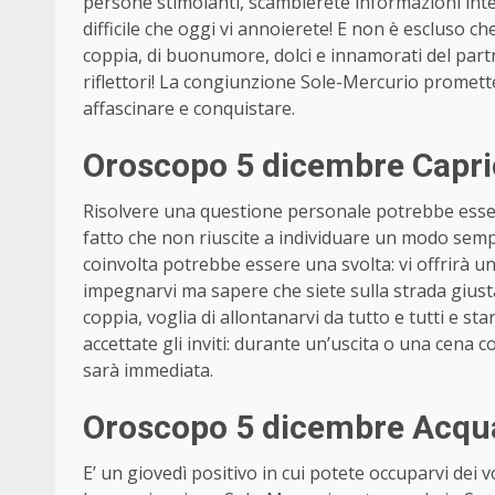
persone stimolanti, scambierete informazioni inte
difficile che oggi vi annoierete! E non è escluso ch
coppia, di buonumore, dolci e innamorati del partne
riflettori! La congiunzione Sole-Mercurio promett
affascinare e conquistare.
Oroscopo 5 dicembre Capri
Risolvere una questione personale potrebbe essere
fatto che non riuscite a individuare un modo semp
coinvolta potrebbe essere una svolta: vi offrirà 
impegnarvi ma sapere che siete sulla strada giusta 
coppia, voglia di allontanarvi da tutto e tutti e stare
accettate gli inviti: durante un’uscita o una cena c
sarà immediata.
Oroscopo 5 dicembre Acqua
E’ un giovedì positivo in cui potete occuparvi dei 