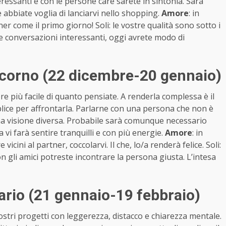
ressanti e con le persone care sarete in sintonia. Sarà
e abbiate voglia di lanciarvi nello shopping.
Amore
: in
r come il primo giorno! Soli: le vostre qualità sono sotto i
e conversazioni interessanti, oggi avrete modo di
corno (22 dicembre-20 gennaio)
 più facile di quanto pensiate. A renderla complessa è il
lice per affrontarla. Parlarne con una persona che non è
una visione diversa. Probabile sarà comunque necessario
vi farà sentire tranquilli e con più energie.
Amore
: in
 vicini al partner, coccolarvi. Il che, lo/a renderà felice. Soli:
on gli amici potreste incontrare la persona giusta. L’intesa
rio (21 gennaio-19 febbraio)
vostri progetti con leggerezza, distacco e chiarezza mentale.