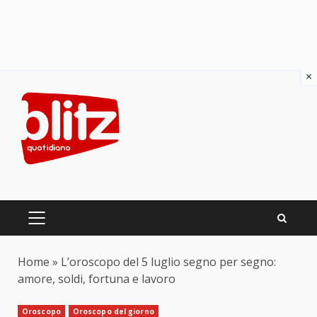
×
Skip
to
content
PRIMARY
MENU
Home
»
L’oroscopo del 5 luglio segno per segno:
amore, soldi, fortuna e lavoro
Oroscopo
Oroscopo del giorno