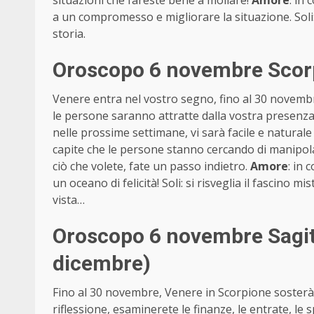
situazioni che fareste bene a mollare!
Amore
: in
a un compromesso e migliorare la situazione. Sol
storia.
Oroscopo 6 novembre Scor
Venere entra nel vostro segno, fino al 30 novembr
le persone saranno attratte dalla vostra presenza
nelle prossime settimane, vi sarà facile e naturale 
capite che le persone stanno cercando di manipol
ciò che volete, fate un passo indietro.
Amore
: in 
un oceano di felicità! Soli: si risveglia il fascino 
vista…
Oroscopo 6 novembre Sagit
dicembre)
Fino al 30 novembre, Venere in Scorpione sosterà al
riflessione, esaminerete le finanze, le entrate, le 