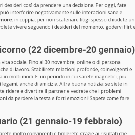
tri desideri così da prendere una decisione. Per oggi, fate
 può interferire negativamente sulle interazioni sane e
more
: in coppia, per non scatenare litigi spesso chiudete un
 volete vivere seguendo i desideri del momento, godervi flirt 
icorno (22 dicembre-20 gennaio)
 vita sociale. Fino al 30 novembre, online o di persona
nche di lavoro. Stabilirete relazioni profonde, coinvolgenti e
 in molti modi. E’ un periodo in cui sarete magnetici, più
 legami, anche di amicizia. Altra buona notizia: se siete in
ate ridere e divertire il partner e vedrete che i problemi
ioni da perdere la testa e forti emozioni! Sapete come fare
rio (21 gennaio-19 febbraio)
ete molto convincenti e brillerete grazie ai risultati che