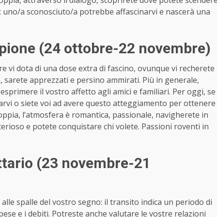
 coppia, attraverso il dialogo, scoprirete dove potete scender
i: uno/a sconosciuto/a potrebbe affascinarvi e nascerà una
pione (24 ottobre-22 novembre)
e vi dota di una dose extra di fascino, ovunque vi recherete
, sarete apprezzati e persino ammirati. Più in generale,
esprimere il vostro affetto agli amici e familiari. Per oggi, se
arvi o siete voi ad avere questo atteggiamento per ottenere
coppia, l’atmosfera è romantica, passionale, navigherete in
misterioso e potete conquistare chi volete. Passioni roventi in
tario (23 novembre-21
le spalle del vostro segno: il transito indica un periodo di
spese e i debiti. Potreste anche valutare le vostre relazioni