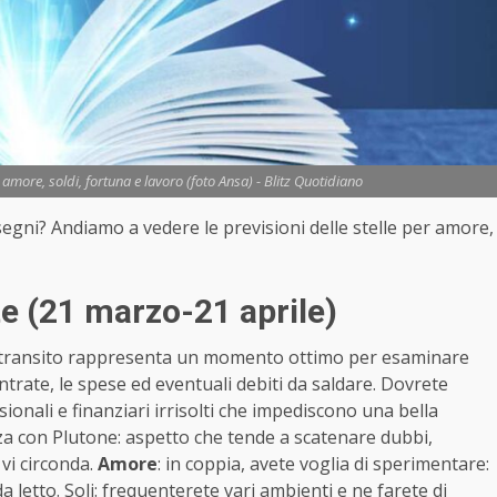
ore, soldi, fortuna e lavoro (foto Ansa) - Blitz Quotidiano
 segni? Andiamo a vedere le previsioni delle stelle per amore,
e (21 marzo-21 aprile)
il transito rappresenta un momento ottimo per esaminare
entrate, le spese ed eventuali debiti da saldare. Dovrete
nali e finanziari irrisolti che impediscono una bella
nza con Plutone: aspetto che tende a scatenare dubbi,
 vi circonda.
Amore
: in coppia, avete voglia di sperimentare:
a letto. Soli: frequenterete vari ambienti e ne farete di