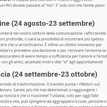
 un flirt dovete passare al “noi”. E’ solo così che farete passi
ne (24 agosto-23 settembre)
osterà nel vostro settore della comunicazione: rafforzerete
oni profonde, ci sarà la possibilità di incontrare più spesso
incere che vi arricchiranno. È infine un ottimo momento per
miliari e prendere una decisione o per ritrovare l’armonia se
 assicuratevi di avere tempo a sufficienza per l’amore e l’eros!
con gli amici, accettate inviti e dite “sì” agli appuntamenti!
cia (24 settembre-23 ottobre)
riodo di trasformazione. Il transito punta i riflettori sul
 denaro. Sarete più che mai determinati a raggiungere i
na notizia è che ci riuscirete! Tuttavia, solo per oggi fate
la vostra vita, può spingervi ad aggrapparvi a cose, persone e