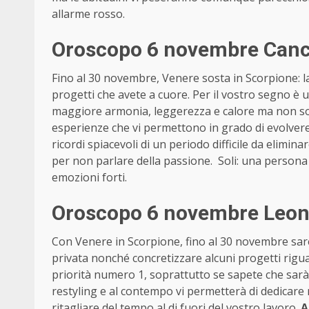
allarme rosso.
Oroscopo 6 novembre Cancr
Fino al 30 novembre, Venere sosta in Scorpione: la 
progetti che avete a cuore. Per il vostro segno è u
maggiore armonia, leggerezza e calore ma non solo
esperienze che vi permettono in grado di evolvere
ricordi spiacevoli di un periodo difficile da elimina
per non parlare della passione. Soli: una persona c
emozioni forti.
Oroscopo 6 novembre Leone
Con Venere in Scorpione, fino al 30 novembre saret
privata nonché concretizzare alcuni progetti rigua
priorità numero 1, soprattutto se sapete che sarà
restyling e al contempo vi permetterà di dedicare
ritagliare del tempo al di fuori del vostro lavoro.
A