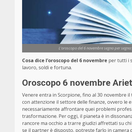
L'oroscopo del 6 novembre segno per segno: am
Cosa dice l’oroscopo del 6 novembre
per tutti i
lavoro, soldi e fortuna.
Oroscopo 6 novembre Ariet
Venere entra in Scorpione, fino al 30 novembre 
con attenzione il settore delle finanze, ovvero le 
necessariamente affrontare quei problemi professio
trasformazione. Per oggi, il pianeta è in dissona
rancore ma occhio a trarre giudizi affrettati su chi
se il partner è disposto, potreste farlo in camera d