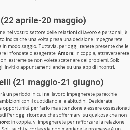
(22 aprile-20 maggio)
e nel vostro settore delle relazioni di lavoro e personali, è
nsito indica che una volta presa una decisione impegnerete
e in modo saggio. Tuttavia, per oggi, tenete presente che le
sere infondate o esagerate.
Amore
: in coppia, attraverserete
oni estreme se non volete scatenare dei problemi. Soli:
 gli inviti o appuntamenti anche su una app di incontri.
li (21 maggio-21 giugno)
rà un periodo in cui nel lavoro impegnerete parecchie
mbizioni con il quotidiano e le abitudini. Desiderate
lte opportunità per farlo ma attenzione a essere ossessionat
nisti! Per oggi ricordate che soffermarvi su qualcosa che non
ore
: in coppia, vi impegnerete per rafforzare la relazione
Soli: se chi vi corteggia non mantiene le promesse è un