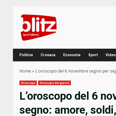
Skip
to
content
Politica
Cronaca
Economia
Sport
Video
Home
»
L’oroscopo del 6 novembre segno per segn
Oroscopo
Oroscopo del giorno
L’oroscopo del 6 n
segno: amore, soldi,