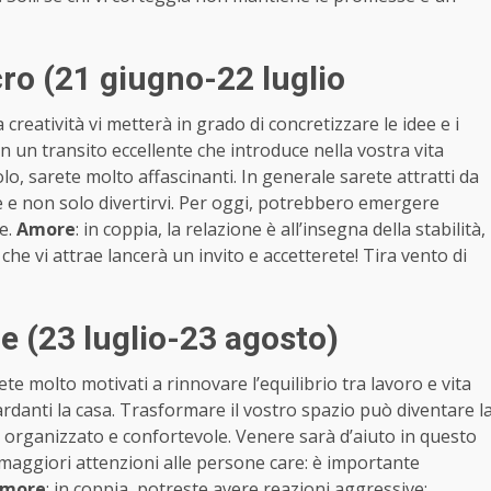
o (21 giugno-22 luglio
creatività vi metterà in grado di concretizzare le idee e i
n un transito eccellente che introduce nella vostra vita
, sarete molto affascinanti. In generale sarete attratti da
 e non solo divertirvi. Per oggi, potrebbero emergere
re.
Amore
: in coppia, la relazione è all’insegna della stabilità,
he vi attrae lancerà un invito e accetterete! Tira vento di
 (23 luglio-23 agosto)
e molto motivati a rinnovare l’equilibrio tra lavoro e vita
rdanti la casa. Trasformare il vostro spazio può diventare l
 organizzato e confortevole. Venere sarà d’aiuto in questo
 maggiori attenzioni alle persone care: è importante
more
: in coppia, potreste avere reazioni aggressive: