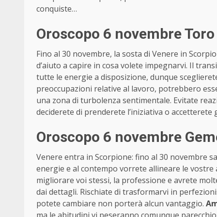
conquiste…
Oroscopo 6 novembre Toro 
Fino al 30 novembre, la sosta di Venere in Scorpion
d’aiuto a capire in cosa volete impegnarvi. Il tra
tutte le energie a disposizione, dunque sceglieret
preoccupazioni relative al lavoro, potrebbero es
una zona di turbolenza sentimentale. Evitate reazi
deciderete di prenderete l’iniziativa o accetterete
Oroscopo 6 novembre Gemel
Venere entra in Scorpione: fino al 30 novembre sa
energie e al contempo vorrete allineare le vostre a
migliorare voi stessi, la professione e avrete mo
dai dettagli. Rischiate di trasformarvi in perfezio
potete cambiare non porterà alcun vantaggio.
Am
ma le abitudini vi peseranno comunque parecchio. 