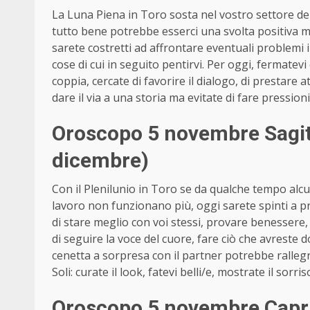
La Luna Piena in Toro sosta nel vostro settore dell
tutto bene potrebbe esserci una svolta positiva ma
sarete costretti ad affrontare eventuali problemi 
cose di cui in seguito pentirvi. Per oggi, fermatev
coppia, cercate di favorire il dialogo, di prestare a
dare il via a una storia ma evitate di fare pressioni 
Oroscopo 5 novembre Sagit
dicembre)
Con il Plenilunio in Toro se da qualche tempo alcu
lavoro non funzionano più, oggi sarete spinti a pr
di stare meglio con voi stessi, provare benessere,
di seguire la voce del cuore, fare ciò che avreste
cenetta a sorpresa con il partner potrebbe rallegr
Soli: curate il look, fatevi belli/e, mostrate il sorr
Oroscopo 5 novembre Capr