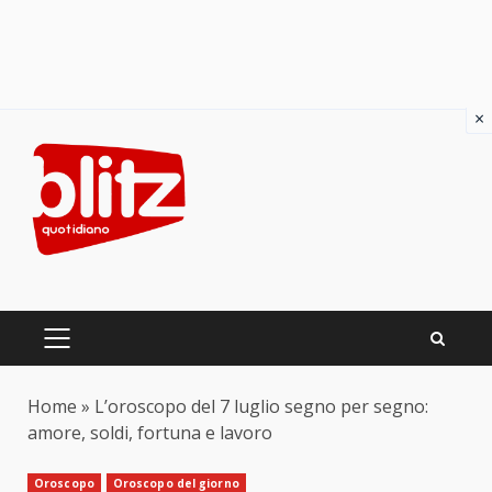
×
Skip
to
content
PRIMARY
MENU
Home
»
L’oroscopo del 7 luglio segno per segno:
amore, soldi, fortuna e lavoro
Oroscopo
Oroscopo del giorno