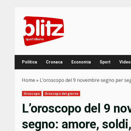
Skip
to
content
Politica
Cronaca
Economia
Sport
Video
Home
»
L’oroscopo del 9 novembre segno per segn
Oroscopo
Oroscopo del giorno
L’oroscopo del 9 n
segno: amore, soldi,