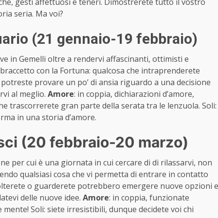
he, gesti affettuosi e teneri. Dimostrerete tutto il vostro
ria seria. Ma voi?
rio (21 gennaio-19 febbraio)
e in Gemelli oltre a rendervi affascinanti, ottimisti e
 braccetto con la Fortuna: qualcosa che intraprenderete
potreste provare un po’ di ansia riguardo a una decisione
vi al meglio.
Amore
: in coppia, dichiarazioni d’amore,
e trascorrerete gran parte della serata tra le lenzuola. Soli:
forma in una storia d’amore.
ci (20 febbraio-20 marzo)
e per cui è una giornata in cui cercare di di rilassarvi, non
endo qualsiasi cosa che vi permetta di entrare in contatto
colterete o guarderete potrebbero emergere nuove opzioni 
datevi delle nuove idee.
Amore
: in coppia, funzionate
e mente! Soli: siete irresistibili, dunque decidete voi chi