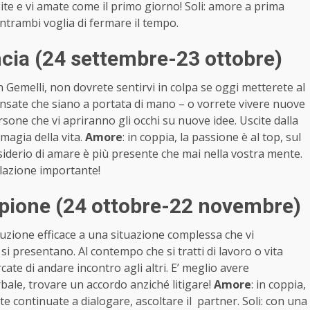
pite e vi amate come il primo giorno! Soli: amore a prima
ntrambi voglia di fermare il tempo.
cia (24 settembre-23 ottobre)
 Gemelli, non dovrete sentirvi in colpa se oggi metterete al
pensate che siano a portata di mano – o vorrete vivere nuove
one che vi apriranno gli occhi su nuove idee. Uscite dalla
magia della vita.
Amore
: in coppia, la passione è al top, sul
esiderio di amare è più presente che mai nella vostra mente.
elazione importante!
pione (24 ottobre-22 novembre)
uzione efficace a una situazione complessa che vi
e si presentano. Al contempo che si tratti di lavoro o vita
cate di andare incontro agli altri. E’ meglio avere
le, trovare un accordo anziché litigare!
Amore
: in coppia,
 continuate a dialogare, ascoltare il partner. Soli: con una