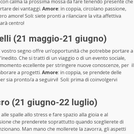
te con calma la prossima mossa da fare tenendo presente che
tare dei vantaggi.
Amore
: in coppia, circolano passione,
ro amore! Soli: siete pronti a rilanciare la vita affettiva
farà centro!
li (21 maggio-21 giugno)
el vostro segno offre un’opportunità che potrebbe portare a
inedito. Che si tratti di un viaggio o di un evento sociale,
n momento eccellente per stringere nuove conoscenze, per il
aborare a progetti.
Amore
: in coppia, se prendete delle
er sia pronto/a a seguirvi! Soli: prima di coinvolgervi
o (21 giugno-22 luglio)
lle spalle allo stress e fare spazio alla gioia e al
isione che prenderete soprattutto quando sceglierete di
nzionano. Man mano che mollerete la zavorra, gli aspetti