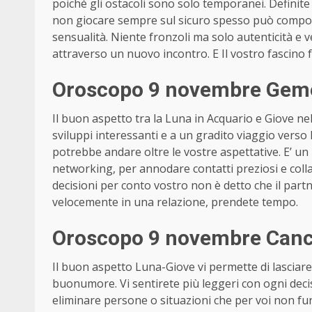
poiché gli ostacoli sono solo temporanei. Defini
non giocare sempre sul sicuro spesso può compor
sensualità. Niente fronzoli ma solo autenticità e ve
attraverso un nuovo incontro. E Il vostro fascino 
Oroscopo 9 novembre Gemel
Il buon aspetto tra la Luna in Acquario e Giove n
sviluppi interessanti e a un gradito viaggio verso l’
potrebbe andare oltre le vostre aspettative. E’ u
networking, per annodare contatti preziosi e coll
decisioni per conto vostro non è detto che il partn
velocemente in una relazione, prendete tempo.
Oroscopo 9 novembre Cancr
Il buon aspetto Luna-Giove vi permette di lasciare a
buonumore. Vi sentirete più leggeri con ogni dec
eliminare persone o situazioni che per voi non fu