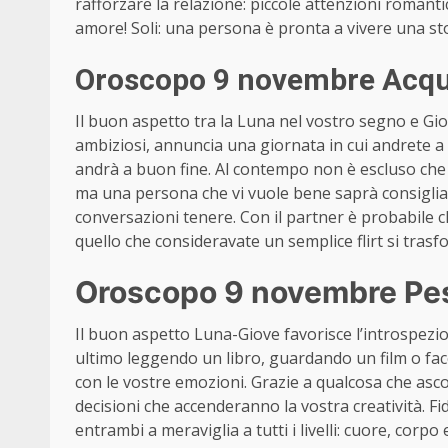
rafforzare la relazione: piccole attenzioni romantic
amore! Soli: una persona è pronta a vivere una sto
Oroscopo 9 novembre Acqua
Il buon aspetto tra la Luna nel vostro segno e Giov
ambiziosi, annuncia una giornata in cui andrete a
andrà a buon fine. Al contempo non è escluso che 
ma una persona che vi vuole bene saprà consigliar
conversazioni tenere. Con il partner è probabile ch
quello che consideravate un semplice flirt si tras
Oroscopo 9 novembre Pes
Il buon aspetto Luna-Giove favorisce l’introspezion
ultimo leggendo un libro, guardando un film o fac
con le vostre emozioni. Grazie a qualcosa che as
decisioni che accenderanno la vostra creatività. Fi
entrambi a meraviglia a tutti i livelli: cuore, corpo 