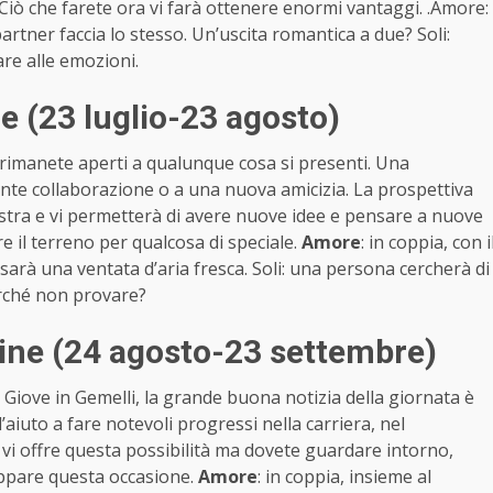
. Ciò che farete ora vi farà ottenere enormi vantaggi. .Amore:
 partner faccia lo stesso. Un’uscita romantica a due? Soli:
are alle emozioni.
 (23 luglio-23 agosto)
 e rimanete aperti a qualunque cosa si presenti. Una
te collaborazione o a una nuova amicizia. La prospettiva
stra e vi permetterà di avere nuove idee e pensare a nuove
 il terreno per qualcosa di speciale.
Amore
: in coppia, con i
sarà una ventata d’aria fresca. Soli: una persona cercherà di
erché non provare?
ne (24 agosto-23 settembre)
 Giove in Gemelli, la grande buona notizia della giornata è
’aiuto a fare notevoli progressi nella carriera, nel
 vi offre questa possibilità ma dovete guardare intorno,
cappare questa occasione.
Amore
: in coppia, insieme al