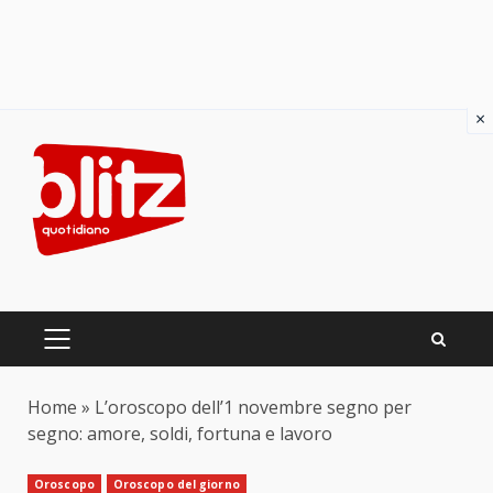
×
Skip
to
content
PRIMARY
MENU
Home
»
L’oroscopo dell’1 novembre segno per
segno: amore, soldi, fortuna e lavoro
Oroscopo
Oroscopo del giorno