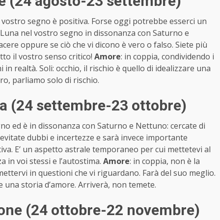
e (24 agosto-23 settembre)
il vostro segno è positiva. Forse oggi potrebbe esserci un
a Luna nel vostro segno in dissonanza con Saturno e
cere oppure se ciò che vi dicono è vero o falso. Siete più
tto il vostro senso critico!
Amore
: in coppia, condividendo i
in realtà. Soli: occhio, il rischio è quello di idealizzare una
o, parliamo solo di rischio.
a (24 settembre-23 ottobre)
egno ed è in dissonanza con Saturno e Nettuno: cercate di
 evitate dubbi e incertezze e sarà invece importante
iva. E’ un aspetto astrale temporaneo per cui mettetevi al
a in voi stessi e l’autostima.
Amore
: in coppia, non è la
mettervi in questioni che vi riguardano. Farà del suo meglio.
e una storia d’amore. Arriverà, non temete.
one (24 ottobre-22 novembre)