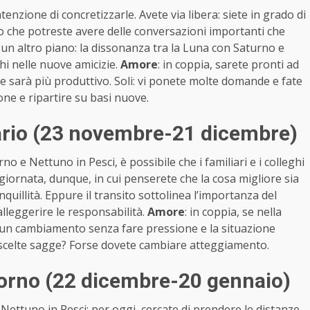
tenzione di concretizzarle. Avete via libera: siete in grado di
so che potreste avere delle conversazioni importanti che
un altro piano: la dissonanza tra la Luna con Saturno e
i nelle nuove amicizie.
Amore
: in coppia, sarete pronti ad
i e sarà più produttivo. Soli: vi ponete molte domande e fate
one e ripartire su basi nuove.
ario (23 novembre-21 dicembre)
o e Nettuno in Pesci, è possibile che i familiari e i colleghi
giornata, dunque, in cui penserete che la cosa migliore sia
nquillità. Eppure il transito sottolinea l’importanza del
alleggerire le responsabilità.
Amore
: in coppia, se nella
te un cambiamento senza fare pressione e la situazione
e scelte sagge? Forse dovete cambiare atteggiamento.
orno (22 dicembre-20 gennaio)
Nettuno in Pesci: per oggi, cercate di prendere le distanze