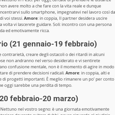
non avere molto a che fare con la vita reale e dunque
ncentrarvi sullo smartphone, impegnatevi nel lavoro così d
i voi stessi.
Amore
: in coppia, Il partner desidera uscire
na volta vi lascerete guidare. Soli: incontro con una persona
nda ed emotivamente ricca.
io (21 gennaio-19 febbraio)
ntrarietà, creare degli ostacoli o dei ritardi in alcuni
 cose non andranno nel verso desiderato e vi sentirete
nerano confusione mentale, non è il momento di agire in modo
itare di prendere decisioni radicali.
Amore
: in coppia, alti e
e di progetti importanti. È meglio rimanere un po’ per conto
ione oggi sarebbe una perdita di tempo.
(20 febbraio-20 marzo)
e Nettuno nel vostro segno: è una giornata emotivamente