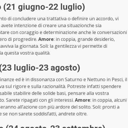
(21 giugno-22 luglio)
nto di concludere una trattativa o definire un accordo, vi
avete intenzione di creare una situazionche sia
ontare con coraggio e determinazione anche le conversazioni
vero di progredire.
Amore
: in coppia, grande desiderio,
vviva la giornata. Soli: la gentilezza vi permette di
a questa vostra qualità.
23 luglio-23 agosto)
finanze ed è in dissonanza con Saturno e Nettuno in Pesci, il
va sul rigore e sulla razionalità. Potreste infatti spendere
le stabilire delle solide basi, pensare alla vostra
o. Sarete ripagati con gli interessi.
Amore
: in coppia, alcuni
eranno all’azione con più ardore del solito. Soli: pronti a
e se non sarete soddisfatti, andrete oltre.