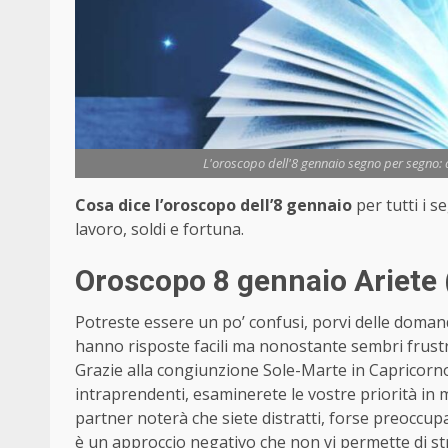
L'oroscopo dell'8 gennaio segno per segno: a
Cosa dice l’oroscopo dell’8 gennaio
per tutti i 
lavoro, soldi e fortuna.
Oroscopo 8 gennaio Ariete 
Potreste essere un po’ confusi, porvi delle doman
hanno risposte facili ma nonostante sembri frustr
Grazie alla congiunzione Sole-Marte in Capricorn
intraprendenti, esaminerete le vostre priorità in
partner noterà che siete distratti, forse preoccupat
è un approccio negativo che non vi permette di st