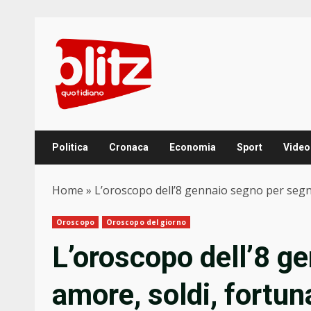
Skip
to
content
Politica
Cronaca
Economia
Sport
Video
Home
»
L’oroscopo dell’8 gennaio segno per segno
Oroscopo
Oroscopo del giorno
L’oroscopo dell’8 g
amore, soldi, fortun