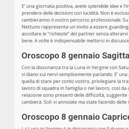
E’ una giornata positiva, avete splendide idee e l’in
prendere delle decisioni con lucidità. Non è esclu
cambieranno il vostro percorso professionale. Su 
Nettuno rappresenta un invito a essere guardingh
ascoltare le “richieste” del partner senza alterarv
bene. A volte è indispensabile mettersi in discussi
Oroscopo 8 gennaio Sagitt
Con la dissonanza tra la Luna in Vergine con Saturn
vi diano sui nervi semplicemente parlando. E’ una 
quella di stare per conto vostro, privilegiare la tra
lavoro di squadra in famiglia o nel lavoro, così da 
relazione sono presenti delle difficoltà, suggeri
cambierà. Soli: vi annoiate ma state facendo dell
Oroscopo 8 gennaio Capric
La Luna in Vergine è in dissonanza con Saturno e 