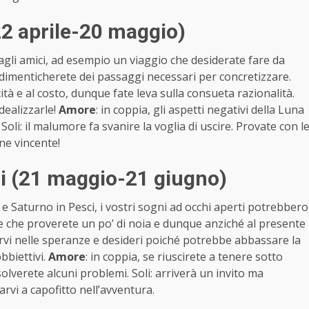
2 aprile-20 maggio)
agli amici, ad esempio un viaggio che desiderate fare da
 dimenticherete dei passaggi necessari per concretizzare.
ità e al costo, dunque fate leva sulla consueta razionalità.
idealizzarle!
Amore
: in coppia, gli aspetti negativi della Luna
Soli: il malumore fa svanire la voglia di uscire. Provate con l
ne vincente!
i (21 maggio-21 giugno)
 Saturno in Pesci, i vostri sogni ad occhi aperti potrebbero
ile che proverete un po’ di noia e dunque anziché al presente
rvi nelle speranze e desideri poiché potrebbe abbassare la
bbiettivi.
Amore
: in coppia, se riuscirete a tenere sotto
isolverete alcuni problemi. Soli: arriverà un invito ma
arvi a capofitto nell’avventura.