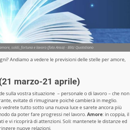
more, soldi, fortuna e lavoro (foto Ansa) - Blitz Quotidiano
segni? Andiamo a vedere le previsioni delle stelle per amore,
(21 marzo-21 aprile)
de sulla vostra situazione – personale o di lavoro – che non
ante, evitate di rimuginare poiché cambierà in meglio.
o vedrete tutto sotto una nuova luce e sarete ancora più
 modo da poter fare progressi nel lavoro.
Amore
: in coppia, il
i e vi ricoprirà di attenzioni. Soli: mantenete le distanze ed
ringere nuove relazioni.