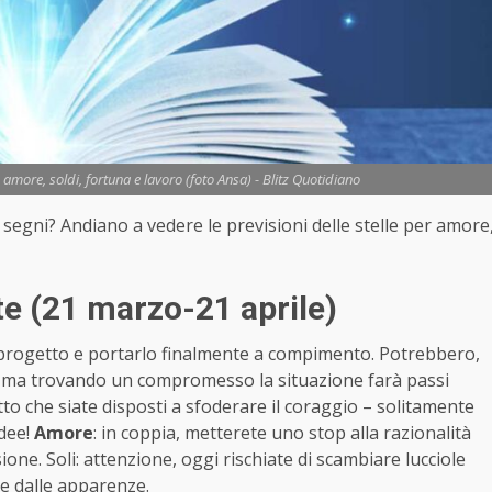
amore, soldi, fortuna e lavoro (foto Ansa) - Blitz Quotidiano
i segni? Andiano a vedere le previsioni delle stelle per amore
e (21 marzo-21 aprile)
un progetto e portarlo finalmente a compimento. Potrebbero,
ne ma trovando un compromesso la situazione farà passi
o che siate disposti a sfoderare il coraggio – solitamente
idee!
Amore
: in coppia, metterete uno stop alla razionalità
one. Soli: attenzione, oggi rischiate di scambiare lucciole
re dalle apparenze.