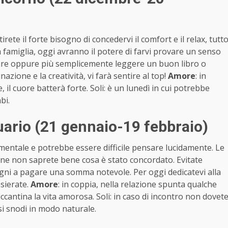
irete il forte bisogno di concedervi il comfort e il relax, tutt
lla famiglia, oggi avranno il potere di farvi provare un senso
care oppure più semplicemente leggere un buon libro o
azione e la creatività, vi farà sentire al top!
Amore
: in
, il cuore batterà forte. Soli: è un lunedì in cui potrebbe
bi.
ario (21 gennaio-19 febbraio)
e mentale e potrebbe essere difficile pensare lucidamente. Le
ne non saprete bene cosa è stato concordato. Evitate
egni a pagare una somma notevole. Per oggi dedicatevi alla
nsierate.
Amore
: in coppia, nella relazione spunta qualche
ccantina la vita amorosa. Soli: in caso di incontro non dovet
si snodi in modo naturale.