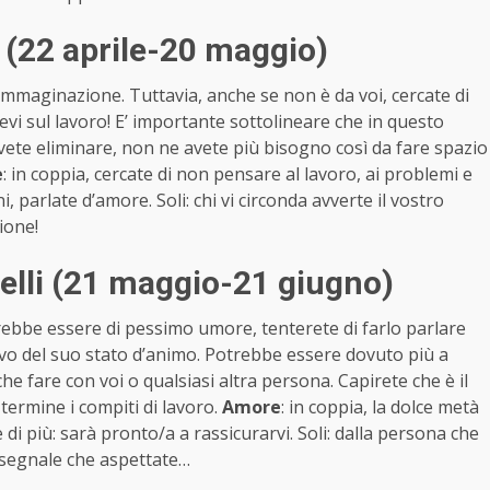
(22 aprile-20 maggio)
immaginazione. Tuttavia, anche se non è da voi, cercate di
evi sul lavoro! E’ importante sottolineare che in questo
ete eliminare, non ne avete più bisogno così da fare spazio
e
: in coppia, cercate di non pensare al lavoro, ai problemi e
 parlate d’amore. Soli: chi vi circonda avverte il vostro
ione!
lli (21 maggio-21 giugno)
otrebbe essere di pessimo umore, tenterete di farlo parlare
vo del suo stato d’animo. Potrebbe essere dovuto più a
e fare con voi o qualsiasi altra persona. Capirete che è il
 termine i compiti di lavoro.
Amore
: in coppia, la dolce metà
 di più: sarà pronto/a a rassicurarvi. Soli: dalla persona che
l segnale che aspettate…