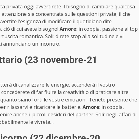
ita privata oggi avvertirete il bisogno di cambiare qualcosa
 attenzione sia concentrata sulle questioni private, il che
vertite l’esigenza di modificare il quotidiano dite
s, ciò di cui avete bisogno!
Amore
: in coppia, passione al top
n’uscita romantica. Soli: direte stop alla solitudine e vi
eti annunciano un incontro.
ttario (23 novembre-21
terà di canalizzare le energie, accenderà il vostro
ncederete di far fluire la creatività o di praticare altre
di quanto siano forti le vostre emozioni. Tenete presente che
r rilassarvi e ricaricare le batterie.
Amore
: in coppia,
nire anche i piccoli desideri del partner. Soli: negli affari di
robabilmente le vivrete…
icorno (22 dicembre-20