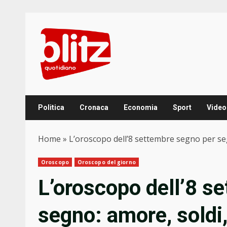
Skip
to
content
Politica
Cronaca
Economia
Sport
Video
Home
»
L’oroscopo dell’8 settembre segno per seg
Oroscopo
Oroscopo del giorno
L’oroscopo dell’8 s
segno: amore, soldi,