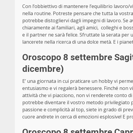
Con l’obbiettivo di mantenere l’equilibrio lavoro/v
nella routine. Potreste pensare che tutta la vostra
potrebbe distogliervi dagli impegni di lavoro. Se av
chiaramente ai familiari, agli amici, colleghi e bos
e il partner ne sarà felice. Sfruttate la serata per u
lancerete nella ricerca di una dolce metà. E i pian
Oroscopo 8 settembre Sagi
dicembre)
E’ una giornata in cui praticare un hobby vi permet
entusiasmo e vi regalerà benessere. Finché non vi co
attività che vi piacciono, non vi renderete conto 
potrebbe diventare il vostro metodo privilegiato pe
passione e complicità al top, siete in grado di preve
cuore andrete in cerca di emozioni esplosive! E p
Oroscopo 8 settembre Capr