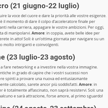
o (21 giugno-22 luglio)
guire la voce del cuore e dare la priorità alle vostre esigenze.
 è il momento di dare il colpo d’acceleratore finale per
vanti nella carriera, appagare le vostre ambizioni. Per oggi,
nta di manipolarvi.
Amore
: in coppia, avete belle idee per
erete in atto! Soli: è un’ottima giornata per navigare su un
no molto intriganti e coinvolgenti.
 (23 luglio-23 agosto)
o a fare networking e a investire nella vostra immagine.
tiche in grado di capire che i vostri successi non
re spinti a provare una nuova ed entusiasmante
ente calcolato, sarete ancor più soddisfatti.
Amore
: in
er è totalmente affascinato, non saprà resistervi. Soli: una
alcuno e sarà attrazione, forse amore, al primo sguardo!