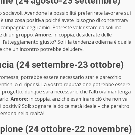
ine (24 agosto-23 settembre)
 socievoli. Avendone la possibilità preferirete lavorare sui
Ed è una cosa positiva poiché avete bisogno di concentrarvi
in compagnia degli amici. Potreste voler stare da soli ma
e di un gruppo.
Amore
: in coppia, desiderate delle
e l’atteggiamento giusto? Soli: la tendenza odierna è quella
bile che un incontro potrebbe deludervi.
cia (24 settembre-23 ottobre)
omessa, potrebbe essere necessario starle parecchio
mentichi o ci ripensi. La vostra reputazione potrebbe essere
a o progetto, dunque sarà necessario che l’altro/a mantenga
arlo.
Amore:
in coppia, anziché esaminare ciò che non va
 positivi? Soli: sognare la dolce metà ideale – che peraltro
ersona nella realtà!
pione (24 ottobre-22 novembre)