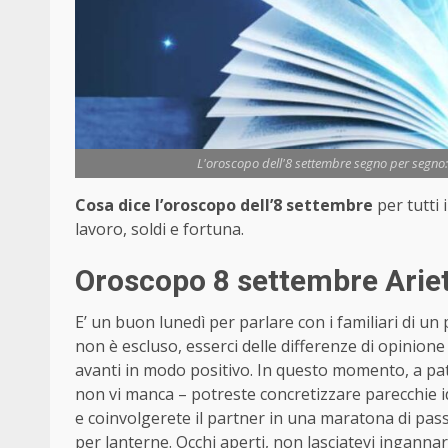
L'oroscopo dell'8 settembre segno per segno: 
Cosa dice l’oroscopo dell’8 settembre
per tutti 
lavoro, soldi e fortuna.
Oroscopo 8 settembre Ariet
E’ un buon lunedì per parlare con i familiari di 
non è escluso, esserci delle differenze di opinio
avanti in modo positivo. In questo momento, a patt
non vi manca – potreste concretizzare parecchie 
e coinvolgerete il partner in una maratona di passi
per lanterne. Occhi aperti, non lasciatevi inganna