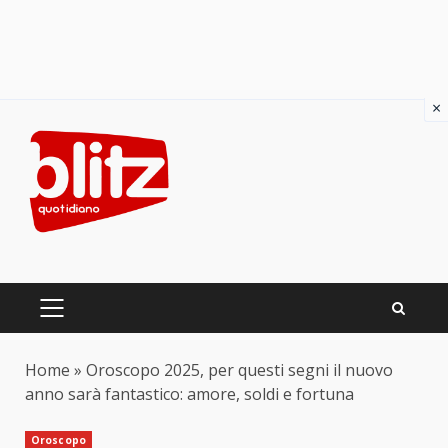
×
Skip
to
content
PRIMARY
MENU
Home
»
Oroscopo 2025, per questi segni il nuovo
anno sarà fantastico: amore, soldi e fortuna
Oroscopo