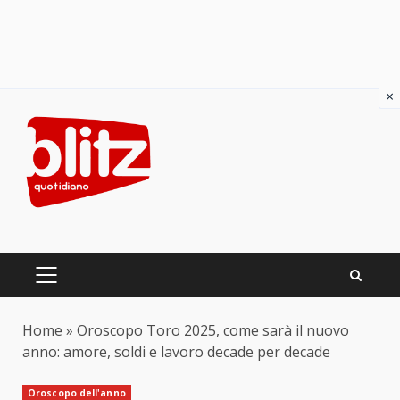
×
Skip
to
content
PRIMARY
MENU
Home
»
Oroscopo Toro 2025, come sarà il nuovo
anno: amore, soldi e lavoro decade per decade
Oroscopo dell'anno