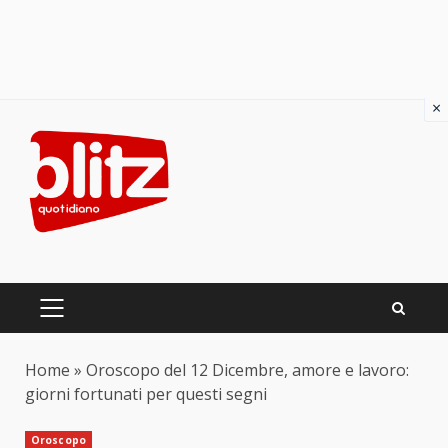
×
Skip
to
content
PRIMARY
MENU
Home
»
Oroscopo del 12 Dicembre, amore e lavoro:
giorni fortunati per questi segni
Oroscopo