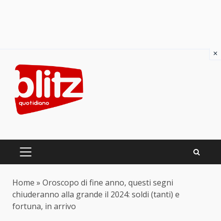
×
Skip
to
content
PRIMARY
MENU
Home
»
Oroscopo di fine anno, questi segni
chiuderanno alla grande il 2024: soldi (tanti) e
fortuna, in arrivo