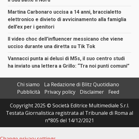
Martina Carbonaro uccisa a 14 anni, braccialetto
elettronico e divieto di avvicinamento alla famiglia
dell’ex per i genitori
Il video choc dell’influencer messicano che viene
ucciso durante una diretta su Tik Tok
Vannacci punta ai delusi di M5s, il suo centro studi
ha inviato una lettera a Grillo: “Tra noi punti comuni”
Chi siamo
La Redazione di Blitz Quotidiano
Pubblicità
Privacy policy
Disclaimer
Feed
Copyright 2025 © Società Editrice Multimediale S.r.l.
Testata Giornalistica registrata al Tribunale di Roma al
n°805 del 14/12/2021
Change privacy settings