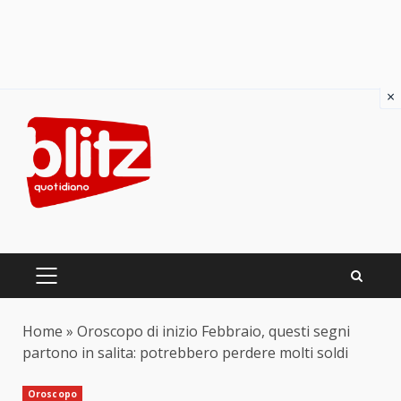
×
Skip
to
content
PRIMARY
MENU
Home
»
Oroscopo di inizio Febbraio, questi segni
partono in salita: potrebbero perdere molti soldi
Oroscopo