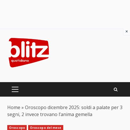
×
Skip
to
content
PRIMARY
MENU
Home
»
Oroscopo dicembre 2025: soldi a palate per 3
segni, 2 invece trovano l’anima gemella
Oroscopo
Oroscopo del mese