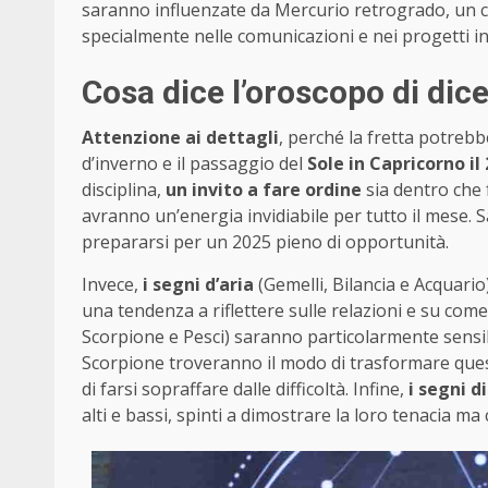
saranno influenzate da Mercurio retrogrado, un cl
specialmente nelle comunicazioni e nei progetti in
Cosa dice l’oroscopo di dic
Attenzione ai dettagli
, perché la fretta potrebbe
d’inverno e il passaggio del
Sole in Capricorno i
disciplina,
un invito a fare ordine
sia dentro che f
avranno un’energia invidiabile per tutto il mese. 
prepararsi per un 2025 pieno di opportunità.
Invece,
i segni d’aria
(Gemelli, Bilancia e Acquario)
una tendenza a riflettere sulle relazioni e su come b
Scorpione e Pesci) saranno particolarmente sensibi
Scorpione troveranno il modo di trasformare quest
di farsi sopraffare dalle difficoltà. Infine,
i segni d
alti e bassi, spinti a dimostrare la loro tenacia m