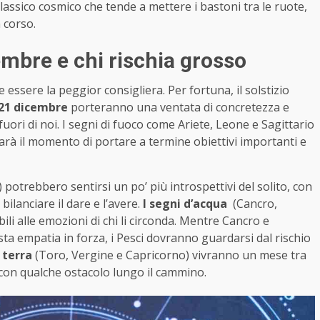
assico cosmico che tende a mettere i bastoni tra le ruote,
 corso.
embre e chi rischia grosso
 essere la peggior consigliera. Per fortuna, il solstizio
l 21 dicembre
porteranno una ventata di concretezza e
uori di noi. I segni di fuoco come Ariete, Leone e Sagittario
Sarà il momento di portare a termine obiettivi importanti e
 potrebbero sentirsi un po’ più introspettivi del solito, con
ilanciare il dare e l’avere.
I segni d’acqua
(Cancro,
li alle emozioni di chi li circonda. Mentre Cancro e
a empatia in forza, i Pesci dovranno guardarsi dal rischio
i terra
(Toro, Vergine e Capricorno) vivranno un mese tra
a con qualche ostacolo lungo il cammino.