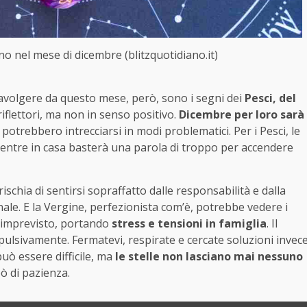
ano nel mese di dicembre (blitzquotidiano.it)
avolgere da questo mese, però, sono i segni dei
Pesci, del
 riflettori, ma non in senso positivo.
Dicembre per loro sarà
ata potrebbero intrecciarsi in modi problematici. Per i Pesci, le
mentre in casa basterà una parola di troppo per accendere
ischia di sentirsi sopraffatto dalle responsabilità e dalla
ale. E la Vergine, perfezionista com’è, potrebbe vedere i
l’imprevisto, portando
stress e tensioni in famiglia
. Il
impulsivamente. Fermatevi, respirate e cercate soluzioni invec
uò essere difficile, ma
le stelle non lasciano mai nessuno
ò di pazienza.