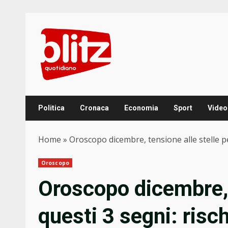
Skip
to
content
Politica
Cronaca
Economia
Sport
Video
Home
»
Oroscopo dicembre, tensione alle stelle pe
Oroscopo
Oroscopo dicembre, 
questi 3 segni: risc