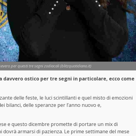
ero per questi tre segni zodiacali (blitzquotidiano.it)
ila davvero ostico per tre segni in particolare, ecco come
zante delle feste, le luci scintillanti e quel misto di emozioni
dei bilanci, delle speranze per l’anno nuovo e,
ese e questo dicembre promette di portare un mix di
chi dovrà armarsi di pazienza. Le prime settimane del mese