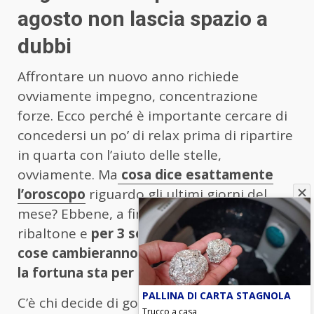
agosto non lascia spazio a
dubbi
Affrontare un nuovo anno richiede
ovviamente impegno, concentrazione
forze. Ecco perché è importante cercare di
concedersi un po’ di relax prima di ripartire
in quarta con l’aiuto delle stelle,
ovviamente. Ma
cosa dice esattamente
l’oroscopo
riguardo gli ultimi giorni del
mese? Ebbene, a fine mese ci sarà un netto
ribaltone e
per 3 segni in particolare: le
cose cambieranno drasticamente perché
la fortuna sta per entrare nelle loro case
.
PALLINA DI CARTA STAGNOLA
C’è chi decide di godersi la vita giorno per
Trucco a casa