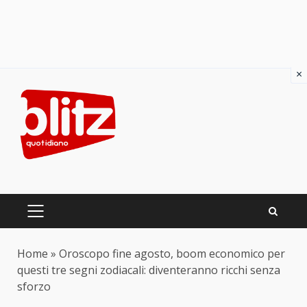
×
Skip
to
content
PRIMARY
MENU
Home
»
Oroscopo fine agosto, boom economico per
questi tre segni zodiacali: diventeranno ricchi senza
sforzo