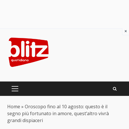
×
Skip
to
content
PRIMARY
MENU
Home
»
Oroscopo fino al 10 agosto: questo è il
segno più fortunato in amore, quest’altro vivrà
grandi dispiaceri