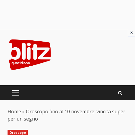
×
Skip
to
content
PRIMARY
MENU
Home
»
Oroscopo fino al 10 novembre: vincita super
per un segno
Oroscopo