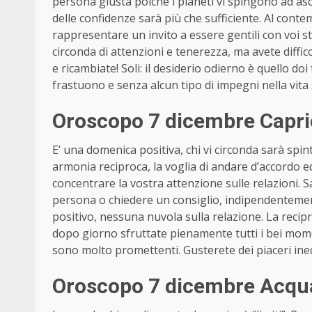
persona giusta poiché i pianeti vi spingono ad as
delle confidenze sarà più che sufficiente. Al conte
rappresentare un invito a essere gentili con voi ste
circonda di attenzioni e tenerezza, ma avete diffic
e ricambiate! Soli: il desiderio odierno è quello doi
frastuono e senza alcun tipo di impegni nella vita 
Oroscopo 7 dicembre Capri
E’ una domenica positiva, chi vi circonda sarà spint
armonia reciproca, la voglia di andare d’accordo ed
concentrare la vostra attenzione sulle relazioni. S
persona o chiedere un consiglio, indipendentement
positivo, nessuna nuvola sulla relazione. La recipro
dopo giorno sfruttate pienamente tutti i bei momenti
sono molto promettenti. Gusterete dei piaceri ined
Oroscopo 7 dicembre Acqua