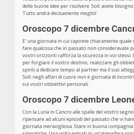
delle buone idee per risolvere. Soli: avete bisogno di
Tutto andrà decisamente meglio!
Oroscopo 7 dicembre Cancr
E’ una giornata in cui capirete chiaramente quale 
fare qualcosa che in passato non consideravate pos
vostri orizzonti rafforza la sicurezza in voi stess
per forgiare il vostro destino, realizzare gli obbie
spinti a dedicare tempo al partner ma il suo atte
Soli: negli affari di cuore non è giornata di incon
sui vostri obbiettivi personali.
Oroscopo 7 dicembre Leone 
Con la Luna in Cancro alle spalle del vostro segno,
ripensare ad alcuni episodi del passato che vi ha
giornata meravigliosa. Stare in buona compagnia av
simpatiche. Una volta entrati in un’atmosfera posit