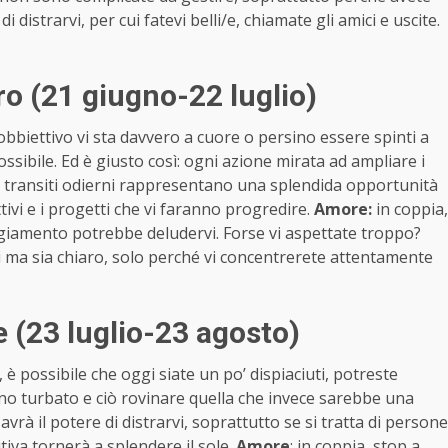
 distrarvi, per cui fatevi belli/e, chiamate gli amici e uscite.
o (21 giugno-22 luglio)
obbiettivo vi sta davvero a cuore o persino essere spinti a
sibile. Ed è giusto così: ogni azione mirata ad ampliare i
i. I transiti odierni rappresentano una splendida opportunità
ttivi e i progetti che vi faranno progredire.
Amore:
in coppia,
ggiamento potrebbe deludervi. Forse vi aspettate troppo?
tri ma sia chiaro, solo perché vi concentrerete attentamente
(23 luglio-23 agosto)
 è possibile che oggi siate un po’ dispiaciuti, potreste
nno turbato e ciò rovinare quella che invece sarebbe una
rà il potere di distrarvi, soprattutto se si tratta di persone
iva tornerà a splendere il sole.
Amore
: in coppia, stop a