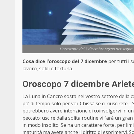
L'oroscopo del 7 dicembre segno per segno: a
Cosa dice l’oroscopo del 7 dicembre
per tutti i
lavoro, soldi e fortuna.
Oroscopo 7 dicembre Ariete
La Luna in Cancro sosta nel vostro settore della cas
po’ di tempo solo per voi. Chissà se ci riuscirete… S
potrebbero avere intenzione di coinvolgervi in una
peccato: uscire dalla solita routine vi farà un gra
in modo insolito. Se ha un carattere forte, per limi
maturità ma avete anche il diritto di esprimervi. S