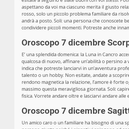
esitate a seguirlo e siate buoni con voi stessi. Potre
aspettano da voi ma ciascuno merita il giusto rela
rosso, solo un piccolo problema familiare da risol
andrà a posto. Soli: una persona che conoscete ben
condividere piccoli momenti. Potreste anche inna
Oroscopo 7 dicembre Scorp
E’ una splendida domenica: la Luna in Cancro accen
qualcosa di nuovo, affinare un’abilità o persino a
indica che potreste lanciarvi in un’avventura profe
talento o un hobby. Non esitate, andate a scopri
rendono magnetica la relazione, l’amore è forte ogn
massimo questa meravigliosa giornata. Soli: capire
fisica. Vorrete andare oltre e lasciarvi andare alle
Oroscopo 7 dicembre Sagit
Un amico caro o un familiare ha bisogno di una sp