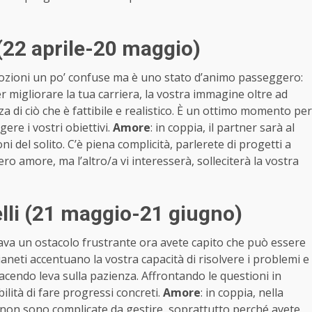
(22 aprile-20 maggio)
ozioni un po’ confuse ma è uno stato d’animo passeggero:
r migliorare la tua carriera, la vostra immagine oltre ad
 di ciò che è fattibile e realistico. È un ottimo momento per
ere i vostri obiettivi.
Amore
: in coppia, il partner sarà al
ni del solito. C’è piena complicità, parlerete di progetti a
ero amore, ma l’altro/a vi interesserà, solleciterà la vostra
li (21 maggio-21 giugno)
ava un ostacolo frustrante ora avete capito che può essere
aneti accentuano la vostra capacità di risolvere i problemi e
facendo leva sulla pazienza. Affrontando le questioni in
lità di fare progressi concreti.
Amore
: in coppia, nella
a non sono complicate da gestire, soprattutto perché avete