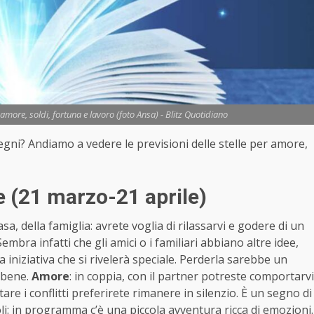
more, soldi, fortuna e lavoro (foto Ansa) - Blitz Quotidiano
 segni? Andiamo a vedere le previsioni delle stelle per amore,
 (21 marzo-21 aprile)
a, della famiglia: avrete voglia di rilassarvi e godere di un
embra infatti che gli amici o i familiari abbiano altre idee,
 iniziativa che si rivelerà speciale. Perderla sarebbe un
n bene.
Amore
: in coppia, con il partner potreste comportarvi
tare i conflitti preferirete rimanere in silenzio. È un segno di
oli: in programma c’è una piccola avventura ricca di emozioni.