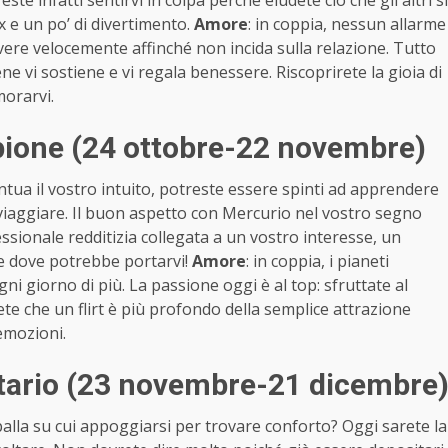
ste infatti sentirvi in colpa perché eludete ciò che gli altri si
x e un po’ di divertimento.
Amore
: in coppia, nessun allarme
vere velocemente affinché non incida sulla relazione. Tutto
e vi sostiene e vi regala benessere. Riscoprirete la gioia di
morarvi.
ione (24 ottobre-22 novembre)
tua il vostro intuito, potreste essere spinti ad apprendere
 viaggiare. Il buon aspetto con Mercurio nel vostro segno
ssionale redditizia collegata a un vostro interesse, un
re dove potrebbe portarvi!
Amore
: in coppia, i pianeti
i giorno di più. La passione oggi è al top: sfruttate al
te che un flirt è più profondo della semplice attrazione
 emozioni.
tario (23 novembre-21 dicembre
alla su cui appoggiarsi per trovare conforto? Oggi sarete la