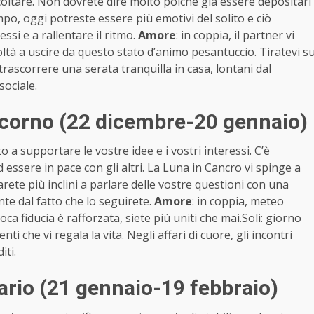
coltare. Non dovrete dire molto poiché già essere depositari
mpo, oggi potreste essere più emotivi del solito e ciò
ssi e a rallentare il ritmo.
Amore
: in coppia, il partner vi
oltà a uscire da questo stato d’animo pesantuccio. Tiratevi s
 trascorrere una serata tranquilla in casa, lontani dal
sociale.
corno (22 dicembre-20 gennaio)
o a supportare le vostre idee e i vostri interessi. C’è
 essere in pace con gli altri. La Luna in Cancro vi spinge a
arete più inclini a parlare delle vostre questioni con una
e dal fatto che lo seguirete.
Amore
: in coppia, meteo
ca fiducia è rafforzata, siete più uniti che mai.Soli: giorno
 che vi regala la vita. Negli affari di cuore, gli incontri
iti.
rio (21 gennaio-19 febbraio)