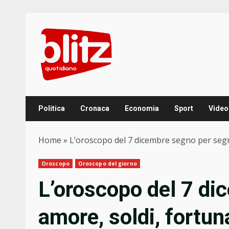
Skip
to
content
Politica
Cronaca
Economia
Sport
Video
Home
»
L’oroscopo del 7 dicembre segno per segn
Oroscopo
Oroscopo del giorno
L’oroscopo del 7 di
amore, soldi, fortun