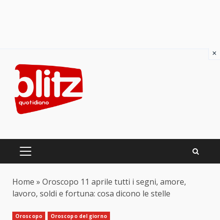
×
Skip
to
content
PRIMARY
MENU
Home
»
Oroscopo 11 aprile tutti i segni, amore,
lavoro, soldi e fortuna: cosa dicono le stelle
Oroscopo
Oroscopo del giorno