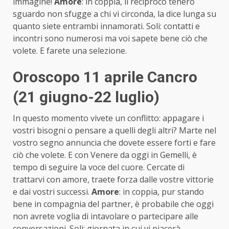
immagine!
Amore
: in coppia, il reciproco tenero
sguardo non sfugge a chi vi circonda, la dice lunga su
quanto siete entrambi innamorati. Soli: contatti e
incontri sono numerosi ma voi sapete bene ciò che
volete. E farete una selezione.
Oroscopo 11 aprile Cancro
(21 giugno-22 luglio)
In questo momento vivete un conflitto: appagare i
vostri bisogni o pensare a quelli degli altri? Marte nel
vostro segno annuncia che dovete essere forti e fare
ciò che volete. E con Venere da oggi in Gemelli, è
tempo di seguire la voce del cuore. Cercate di
trattarvi con amore, traete forza dalle vostre vittorie
e dai vostri successi.
Amore
: in coppia, pur stando
bene in compagnia del partner, è probabile che oggi
non avrete voglia di intavolare o partecipare alle
conversazioni. Soli: giornata in cui vi piacerà