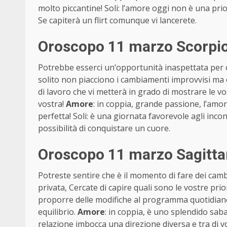
molto piccantine! Soli: l’amore oggi non è una prio
Se capiterà un flirt comunque vi lancerete.
Oroscopo 11 marzo Scorpio
Potrebbe esserci un’opportunità inaspettata per c
solito non piacciono i cambiamenti improvvisi ma
di lavoro che vi metterà in grado di mostrare le vo
vostra!
Amore
: in coppia, grande passione, l’amo
perfetta! Soli: è una giornata favorevole agli inco
possibilità di conquistare un cuore.
Oroscopo 11 marzo Sagitta
Potreste sentire che è il momento di fare dei cambi
privata, Cercate di capire quali sono le vostre prio
proporre delle modifiche al programma quotidiano.
equilibrio.
Amore
: in coppia, è uno splendido sa
relazione imbocca una direzione diversa e tra di vo