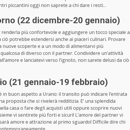
ntri piccantini oggi non saprete a chi dare i resti…
rno (22 dicembre-20 gennaio)
r renderla più confortevole e aggiungere un tocco speciale a
ciò potrebbe estendersi anche ai piaceri culinari. Provare
 nuove scoperte e a un modo di alimentarvi più
e qualcosa di diverso con il partner. Condividere un’attività
all’amore e lanciatevi verso l’ignoto, non sarete delusi da ciò
o (21 gennaio-19 febbraio)
è in buon aspetto a Urano: il transito può indicare l’entrata
 proposta che si rivelerà redditizia. E’ una splendida
lla casa o fare degli acquisti utili oppure scoprire nuovi
nsieme vi sentirete più forti e sicuri! L’amore del partner vi
a sarà amore e attrazione al primo sguardo! Difficile dire chi
 contemporaneamente.