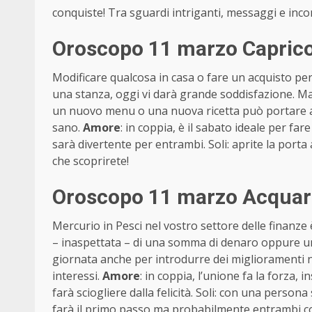
conquiste! Tra sguardi intriganti, messaggi e inco
Oroscopo 11 marzo Caprico
Modificare qualcosa in casa o fare un acquisto pe
una stanza, oggi vi darà grande soddisfazione. Ma 
un nuovo menu o una nuova ricetta può portare a
sano.
Amore
: in coppia, è il sabato ideale per far
sarà divertente per entrambi. Soli: aprite la porta 
che scoprirete!
Oroscopo 11 marzo Acquari
Mercurio in Pesci nel vostro settore delle finanze 
– inaspettata – di una somma di denaro oppure una
giornata anche per introdurre dei miglioramenti ne
interessi.
Amore
: in coppia, l’unione fa la forza, i
farà sciogliere dalla felicità. Soli: con una person
farà il primo passo ma probabilmente entrambi