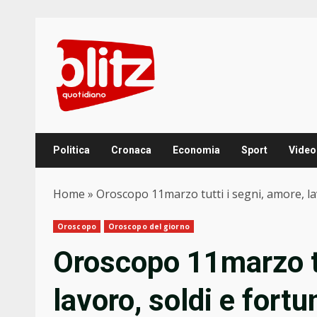
Skip
to
content
Politica
Cronaca
Economia
Sport
Video
Home
»
Oroscopo 11marzo tutti i segni, amore, lav
Oroscopo
Oroscopo del giorno
Oroscopo 11marzo tu
lavoro, soldi e fortu