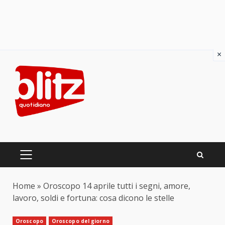
×
Skip
to
content
PRIMARY
MENU
Home
»
Oroscopo 14 aprile tutti i segni, amore,
lavoro, soldi e fortuna: cosa dicono le stelle
Oroscopo
Oroscopo del giorno