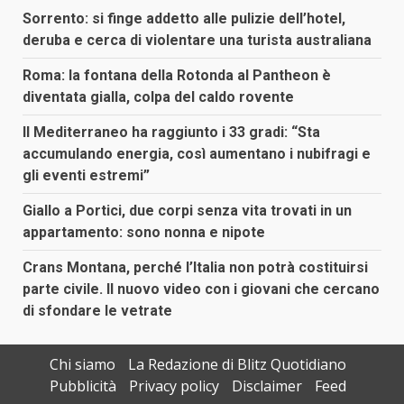
Sorrento: si finge addetto alle pulizie dell’hotel,
deruba e cerca di violentare una turista australiana
Roma: la fontana della Rotonda al Pantheon è
diventata gialla, colpa del caldo rovente
Il Mediterraneo ha raggiunto i 33 gradi: “Sta
accumulando energia, così aumentano i nubifragi e
gli eventi estremi”
Giallo a Portici, due corpi senza vita trovati in un
appartamento: sono nonna e nipote
Crans Montana, perché l’Italia non potrà costituirsi
parte civile. Il nuovo video con i giovani che cercano
di sfondare le vetrate
Chi siamo
La Redazione di Blitz Quotidiano
Pubblicità
Privacy policy
Disclaimer
Feed