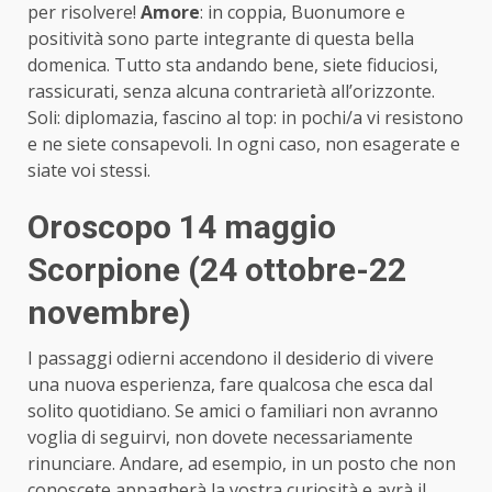
per risolvere!
Amore
: in coppia, Buonumore e
positività sono parte integrante di questa bella
domenica. Tutto sta andando bene, siete fiduciosi,
rassicurati, senza alcuna contrarietà all’orizzonte.
Soli: diplomazia, fascino al top: in pochi/a vi resistono
e ne siete consapevoli. In ogni caso, non esagerate e
siate voi stessi.
Oroscopo 14 maggio
Scorpione (24 ottobre-22
novembre)
I passaggi odierni accendono il desiderio di vivere
una nuova esperienza, fare qualcosa che esca dal
solito quotidiano. Se amici o familiari non avranno
voglia di seguirvi, non dovete necessariamente
rinunciare. Andare, ad esempio, in un posto che non
conoscete appagherà la vostra curiosità e avrà il