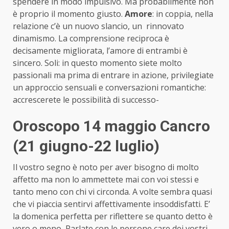
spendere in modo impulsivo. Ma probabilmente non
è proprio il momento giusto.
Amore
: in coppia, nella
relazione c’è un nuovo slancio, un rinnovato
dinamismo. La comprensione reciproca è
decisamente migliorata, l’amore di entrambi è
sincero. Soli: in questo momento siete molto
passionali ma prima di entrare in azione, privilegiate
un approccio sensuali e conversazioni romantiche:
accrescerete le possibilità di successo-
Oroscopo 14 maggio Cancro
(21 giugno-22 luglio)
Il vostro segno è noto per aver bisogno di molto
affetto ma non lo ammettete mai con voi stessi e
tanto meno con chi vi circonda. A volte sembra quasi
che vi piaccia sentirvi affettivamente insoddisfatti. E’
la domenica perfetta per riflettere se quanto detto è
vero o meno, Parlate con le persone care dei vostri