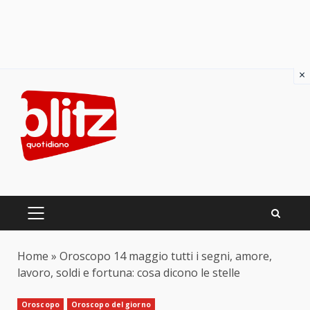
×
Skip
to
content
PRIMARY
MENU
Home
»
Oroscopo 14 maggio tutti i segni, amore,
lavoro, soldi e fortuna: cosa dicono le stelle
Oroscopo
Oroscopo del giorno