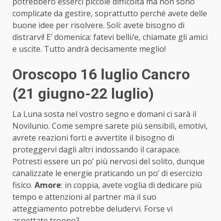
potrebbero esserci piccole difficoltà ma non sono
complicate da gestire, soprattutto perché avete delle
buone idee per risolvere. Soli: avete bisogno di
distrarvi! E’ domenica: fatevi belli/e, chiamate gli amici
e uscite. Tutto andrà decisamente meglio!
Oroscopo 16 luglio Cancro
(21 giugno-22 luglio)
La Luna sosta nel vostro segno e domani ci sarà il
Novilunio. Come sempre sarete più sensibili, emotivi,
avrete reazioni forti e avvertite il bisogno di
proteggervi dagli altri indossando il carapace.
Potresti essere un po’ più nervosi del solito, dunque
canalizzate le energie praticando un po’ di esercizio
fisico.
Amore
: in coppia, avete voglia di dedicare più
tempo e attenzioni al partner ma il suo
atteggiamento potrebbe deludervi. Forse vi
aspettate troppo?