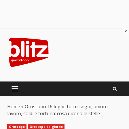
×
Skip
to
content
PRIMARY
MENU
Home
»
Oroscopo 16 luglio tutti i segni, amore,
lavoro, soldi e fortuna: cosa dicono le stelle
Oroscopo
Oroscopo del giorno