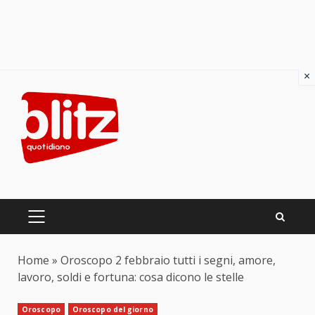
×
Skip
to
content
PRIMARY
MENU
Home
»
Oroscopo 2 febbraio tutti i segni, amore,
lavoro, soldi e fortuna: cosa dicono le stelle
Oroscopo
Oroscopo del giorno