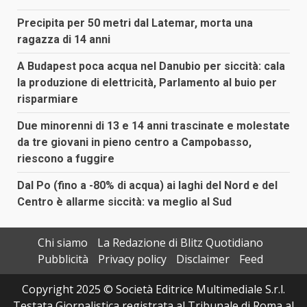
Precipita per 50 metri dal Latemar, morta una
ragazza di 14 anni
A Budapest poca acqua nel Danubio per siccità: cala
la produzione di elettricità, Parlamento al buio per
risparmiare
Due minorenni di 13 e 14 anni trascinate e molestate
da tre giovani in pieno centro a Campobasso,
riescono a fuggire
Dal Po (fino a -80% di acqua) ai laghi del Nord e del
Centro è allarme siccità: va meglio al Sud
Chi siamo
La Redazione di Blitz Quotidiano
Pubblicità
Privacy policy
Disclaimer
Feed
Copyright 2025 © Società Editrice Multimediale S.r.l.
Testata Giornalistica registrata al Tribunale di Roma al