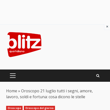
×
Skip
to
content
PRIMARY
MENU
Home
»
Oroscopo 21 luglio tutti i segni, amore,
lavoro, soldi e fortuna: cosa dicono le stelle
Oroscopo
Oroscopo del giorno