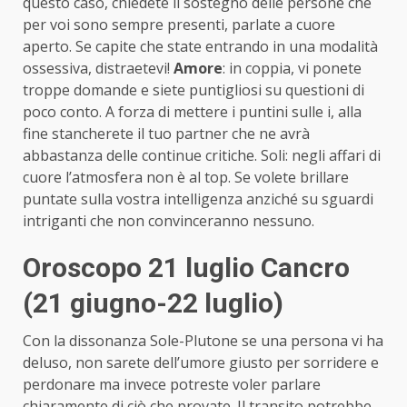
questo caso, chiedete il sostegno delle persone che
per voi sono sempre presenti, parlate a cuore
aperto. Se capite che state entrando in una modalità
ossessiva, distraetevi!
Amore
: in coppia, vi ponete
troppe domande e siete puntigliosi su questioni di
poco conto. A forza di mettere i puntini sulle i, alla
fine stancherete il tuo partner che ne avrà
abbastanza delle continue critiche. Soli: negli affari di
cuore l’atmosfera non è al top. Se volete brillare
puntate sulla vostra intelligenza anziché su sguardi
intriganti che non convinceranno nessuno.
Oroscopo 21 luglio Cancro
(21 giugno-22 luglio)
Con la dissonanza Sole-Plutone se una persona vi ha
deluso, non sarete dell’umore giusto per sorridere e
perdonare ma invece potreste voler parlare
chiaramente di ciò che provate. Il transito potrebbe