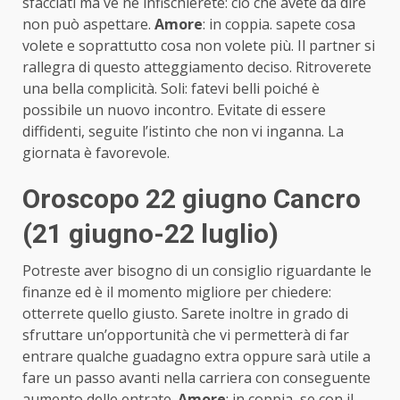
sfacciati ma ve ne infischierete: ciò che avete da dire
non può aspettare.
Amore
: in coppia. sapete cosa
volete e soprattutto cosa non volete più. Il partner si
rallegra di questo atteggiamento deciso. Ritroverete
una bella complicità. Soli: fatevi belli poiché è
possibile un nuovo incontro. Evitate di essere
diffidenti, seguite l’istinto che non vi inganna. La
giornata è favorevole.
Oroscopo 22 giugno Cancro
(21 giugno-22 luglio)
Potreste aver bisogno di un consiglio riguardante le
finanze ed è il momento migliore per chiedere:
otterrete quello giusto. Sarete inoltre in grado di
sfruttare un’opportunità che vi permetterà di far
entrare qualche guadagno extra oppure sarà utile a
fare un passo avanti nella carriera con conseguente
aumento delle entrate.
Amore
: in coppia, se con il