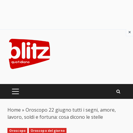
×
Skip
to
content
PRIMARY
MENU
Home
»
Oroscopo 22 giugno tutti i segni, amore,
lavoro, soldi e fortuna: cosa dicono le stelle
Oroscopo
Oroscopo del giorno