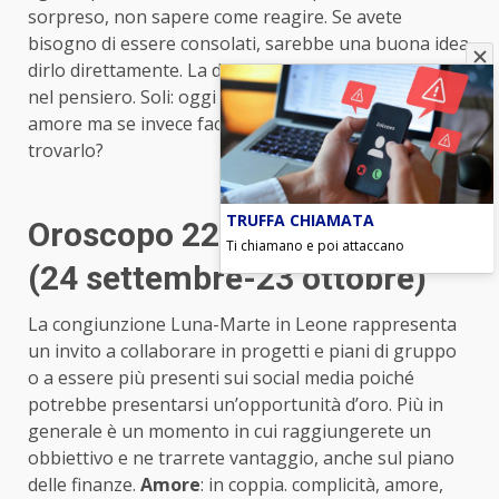
sorpreso, non sapere come reagire. Se avete
bisogno di essere consolati, sarebbe una buona idea
dirlo direttamente. La dolce metà non può leggervi
nel pensiero. Soli: oggi sognate di vivere un grande
amore ma se invece faceste un piccolo sforzo per
trovarlo?
TRUFFA CHIAMATA
Oroscopo 22 giugno Bilancia
Ti chiamano e poi attaccano
(24 settembre-23 ottobre)
La congiunzione Luna-Marte in Leone rappresenta
un invito a collaborare in progetti e piani di gruppo
o a essere più presenti sui social media poiché
potrebbe presentarsi un’opportunità d’oro. Più in
generale è un momento in cui raggiungerete un
obbiettivo e ne trarrete vantaggio, anche sul piano
delle finanze.
Amore
: in coppia. complicità, amore,