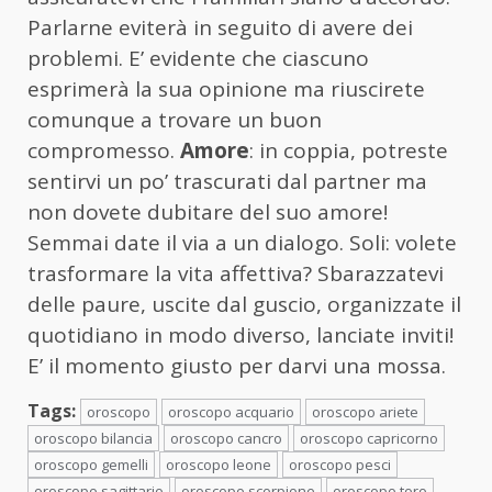
Parlarne eviterà in seguito di avere dei
problemi. E’ evidente che ciascuno
esprimerà la sua opinione ma riuscirete
comunque a trovare un buon
compromesso.
Amore
: in coppia, potreste
sentirvi un po’ trascurati dal partner ma
non dovete dubitare del suo amore!
Semmai date il via a un dialogo. Soli: volete
trasformare la vita affettiva? Sbarazzatevi
delle paure, uscite dal guscio, organizzate il
quotidiano in modo diverso, lanciate inviti!
E’ il momento giusto per darvi una mossa.
Tags:
oroscopo
oroscopo acquario
oroscopo ariete
oroscopo bilancia
oroscopo cancro
oroscopo capricorno
oroscopo gemelli
oroscopo leone
oroscopo pesci
oroscopo sagittario
oroscopo scorpione
oroscopo toro