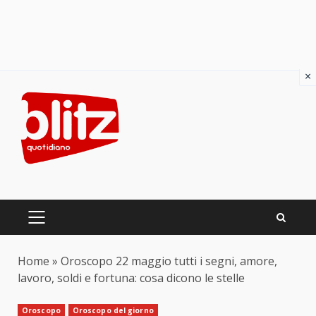
×
Skip
to
content
PRIMARY
MENU
Home
»
Oroscopo 22 maggio tutti i segni, amore,
lavoro, soldi e fortuna: cosa dicono le stelle
Oroscopo
Oroscopo del giorno