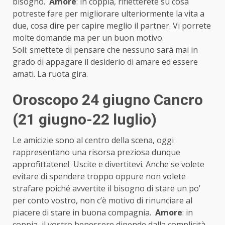
bisogno.
Amore
: in coppia, rifletterete su cosa
potreste fare per migliorare ulteriormente la vita a
due, cosa dire per capire meglio il partner. Vi porrete
molte domande ma per un buon motivo.
Soli: smettete di pensare che nessuno sarà mai in
grado di appagare il desiderio di amare ed essere
amati. La ruota gira.
Oroscopo 24 giugno Cancro
(21 giugno-22 luglio)
Le amicizie sono al centro della scena, oggi
rappresentano una risorsa preziosa dunque
approfittatene! Uscite e divertitevi. Anche se volete
evitare di spendere troppo oppure non volete
strafare poiché avvertite il bisogno di stare un po’
per conto vostro, non c’è motivo di rinunciare al
piacere di stare in buona compagnia.
Amore
: in
coppia, il vostro benessere dipende dalla complicità