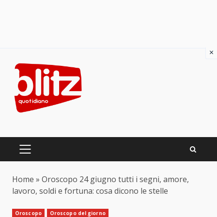
×
Skip
to
content
PRIMARY
MENU
Home
»
Oroscopo 24 giugno tutti i segni, amore,
lavoro, soldi e fortuna: cosa dicono le stelle
Oroscopo
Oroscopo del giorno