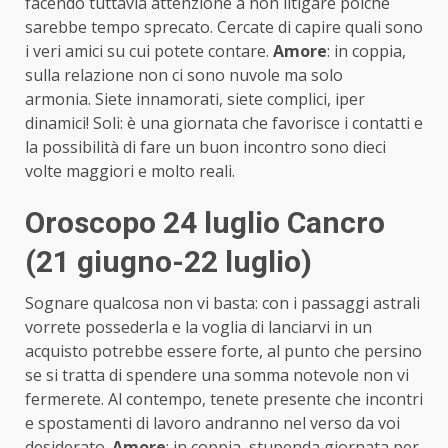
facendo tuttavia attenzione a non litigare poiché
sarebbe tempo sprecato. Cercate di capire quali sono
i veri amici su cui potete contare.
Amore
: in coppia,
sulla relazione non ci sono nuvole ma solo
armonia. Siete innamorati, siete complici, iper
dinamici! Soli: è una giornata che favorisce i contatti e
la possibilità di fare un buon incontro sono dieci
volte maggiori e molto reali.
Oroscopo 24 luglio Cancro
(21 giugno-22 luglio)
Sognare qualcosa non vi basta: con i passaggi astrali
vorrete possederla e la voglia di lanciarvi in un
acquisto potrebbe essere forte, al punto che persino
se si tratta di spendere una somma notevole non vi
fermerete. Al contempo, tenete presente che incontri
e spostamenti di lavoro andranno nel verso da voi
desiderato.
Amore
: in coppia, stupenda giornata per