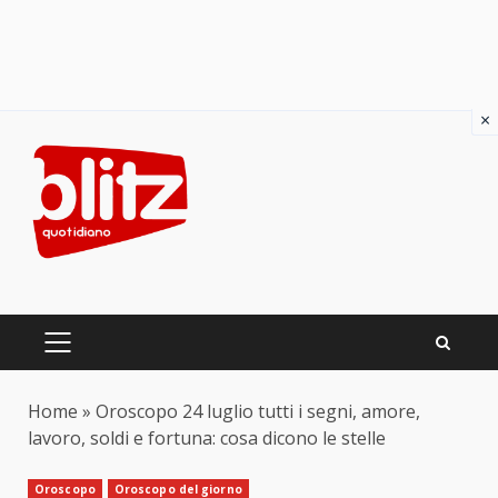
×
Skip
to
content
PRIMARY
MENU
Home
»
Oroscopo 24 luglio tutti i segni, amore,
lavoro, soldi e fortuna: cosa dicono le stelle
Oroscopo
Oroscopo del giorno