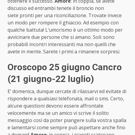
ottenere il successo.
Amore
: in coppia, se avete
discusso ed entrambi tenete il broncio non
siete pronti per una riconciliazione. Trovate invece
un modo per rompere il ghiaccio. Ad esempio con
qualche battuta! L’umorismo è un ottimo modo per
avvicinare due persone che si amano. Soli: sono
probabili incontri interessanti ma non quelli che
avete in mente. Sarete i primi a rimanere sorpresi.
Oroscopo 25 giugno Cancro
(21 giugno-22 luglio)
E’ domenica, dunque cercate di rilassarvi ed evitate di
rispondere a qualsiasi telefonata, mail o sms. Certo,
alcune questioni devono essere affrontate
velocemente ma se un amico vi scrive il solito
messaggio così da poter piangere sulla vostra spalla
e lamentarsi come sempre può aspettare anche fino
a domani!
Amore
: in coppia, i pianeti scatenano