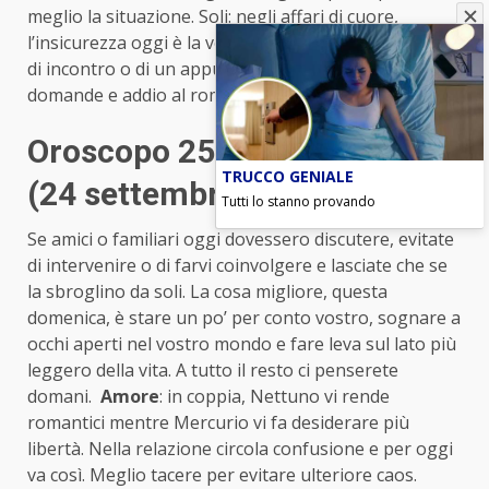
meglio la situazione. Soli: negli affari di cuore,
l’insicurezza oggi è la vostra peggior nemica! In caso
di incontro o di un appuntamento vi ponete troppe
domande e addio al romanticismo.
Oroscopo 25 giugno Bilancia
TRUCCO GENIALE
(24 settembre-23 ottobre)
Tutti lo stanno provando
Se amici o familiari oggi dovessero discutere, evitate
di intervenire o di farvi coinvolgere e lasciate che se
la sbroglino da soli. La cosa migliore, questa
domenica, è stare un po’ per conto vostro, sognare a
occhi aperti nel vostro mondo e fare leva sul lato più
leggero della vita. A tutto il resto ci penserete
domani.
Amore
: in coppia, Nettuno vi rende
romantici mentre Mercurio vi fa desiderare più
libertà. Nella relazione circola confusione e per oggi
va così. Meglio tacere per evitare ulteriore caos.