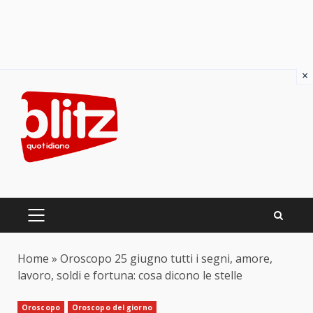
×
Skip
to
content
PRIMARY
MENU
Home
»
Oroscopo 25 giugno tutti i segni, amore,
lavoro, soldi e fortuna: cosa dicono le stelle
Oroscopo
Oroscopo del giorno