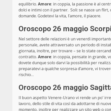
equilibrio.
Amore
: in coppia, la passione è al cen
dolci e intimi con il partner. Soli: se nasce un flir
domande. Godetevi la vita, l’amore, il piacere.
Oroscopo 26 maggio Scorpi
Nel settore delle relazioni è un venerdì importan
personale, avete attraversato un periodo di instab
giornata, inoltre, per trovare – se lo state cerca
contratto.
Amore
: in coppia, pensate in grande, v
dovete dunque solo darvi la possibilità per realizz
preparatevi a qualche sorpresa d’amore, vi trovere
rischio…
Oroscopo 26 maggio Sagitt
Il buon aspetto Venere-Urano vi rende un po’ irrequ
lavoro, dello stile di vita così da adottarne di nuo
momento, inoltre per realizzare un sito web o comm