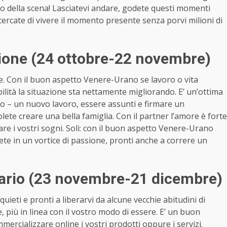
tro della scena! Lasciatevi andare, godete questi momenti
t, cercate di vivere il momento presente senza porvi milioni di
one (24 ottobre-22 novembre)
te. Con il buon aspetto Venere-Urano se lavoro o vita
ilità la situazione sta nettamente migliorando. E’ un’ottima
ndo – un nuovo lavoro, essere assunti e firmare un
olete creare una bella famiglia. Con il partner l’amore è forte
are i vostri sogni. Soli: con il buon aspetto Venere-Urano
te in un vortice di passione, pronti anche a correre un
ario (23 novembre-21 dicembre)
ieti e pronti a liberarvi da alcune vecchie abitudini di
ve, più in linea con il vostro modo di essere. E’ un buon
ercializzare online i vostri prodotti oppure i servizi.