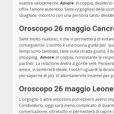
svanire velocemente.
Amore
: in coppia, desideri
offre l’amore autentico. Siete orgogliosi della vostr
sbagliate. Incontro con una persona tanto deside
Oroscopo 26 maggio Cancro
Siete molto realistici, il che vi permetterà di evi
conseguenze. L’istinto è una buona guida per quan
tempi sono cambiati, siete sulla strada giusta, il b
shopping.
Amore
: in coppia, nonostante le respo
partner. La relazione andrà a gonfie vele. Pensera
amico, vi sembrerà ideale. I vostri sguardi la dir
per saperne di più. Vi allontanerete insieme per 
Oroscopo 26 maggio Leone 
L’orgoglio o altre emozioni potrebbero avervi imp
Condividerlo, oggi sarà meno complicato di quant
conversazione, oltretutto vi permetterà di capire