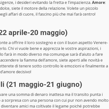
sigenze, i desideri evitando la fretta e l’impazienza.
Amore
:
olce, siete il motore della relazione. Volete un piccolo
gli affari di cuore, il fascino più che mai farà centro!
22 aprile-20 maggio)
nte a offrire il loro sostegno e con il buon aspetto Venere-
lo. Chi vi vuole bene e apprezza le vostre aspirazioni, i
 lo farà in modo diverso ma comunque sarà d’aiuto a fare
riaccendere la fiamma dell’amore, siete aperti alle novità e
 smetterete di tenere sotto controllo le emozioni e finalmente a
 d’amore decisivo!
i (21 maggio-21 giugno)
are una somma di denaro inattesa ma il transito punta i
ntro a sorpresa con una persona con cui pur non avendo molto
te diventare amici ma coltivate il legame poiché potrebbe