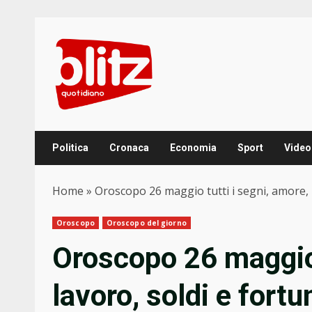
Skip
to
content
Politica
Cronaca
Economia
Sport
Video
Home
»
Oroscopo 26 maggio tutti i segni, amore, l
Oroscopo
Oroscopo del giorno
Oroscopo 26 maggio 
lavoro, soldi e fortu