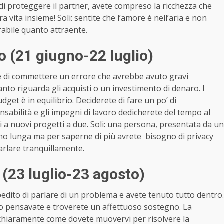
o di proteggere il partner, avete compreso la ricchezza che
a vita insieme! Soli: sentite che l’amore è nell’aria e non
rabile quanto attraente.
 (21 giugno-22 luglio)
tare di commettere un errore che avrebbe avuto gravi
to riguarda gli acquisti o un investimento di denaro. I
udget è in equilibrio. Deciderete di fare un po’ di
nsabilità e gli impegni di lavoro dedicherete del tempo al
i a nuovi progetti a due. Soli: una persona, presentata da un
anno lunga ma per saperne di più avrete bisogno di privacy
parlare tranquillamente.
(23 luglio-23 agosto)
edito di parlare di un problema e avete tenuto tutto dentro.
o pensavate e troverete un affettuoso sostegno. La
 chiaramente come dovete muovervi per risolvere la