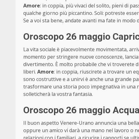
Amore
: in coppia, più vivaci del solito, pieni di
qualche giorno più piccantino. Soli: potreste ess
Se a voi sta bene, andate avanti ma fate in modo d
Oroscopo 26 maggio Capric
La vita sociale è piacevolmente movimentata, arrive
momento per stringere nuove conoscenze, lanciarv
divertimento. È molto probabile che vi troverete di
liberi.
Amore
: in coppia, riuscirete a trovare un eq
sono costruttive e a unirvi è anche una grande pa
trasformare una storia poco impegnativa in una 
solleticherà la vostra fantasia.
Oroscopo 26 maggio Acquar
Il buon aspetto Venere-Urano annuncia una bella 
oppure un amico vi darà una mano nel lavoro o negli
relazioni con i familiari, a ricucire i rapporti se 