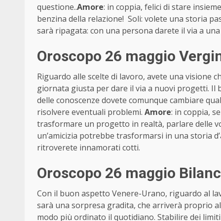
questione..
Amore
: in coppia, felici di stare insi
benzina della relazione! Soli: volete una storia pas
sarà ripagata: con una persona darete il via a una 
Oroscopo 26 maggio Vergin
Riguardo alle scelte di lavoro, avete una visione c
giornata giusta per dare il via a nuovi progetti. I
delle conoscenze dovete comunque cambiare qualc
risolvere eventuali problemi.
Amore
: in coppia, s
trasformare un progetto in realtà, parlare delle vo
un’amicizia potrebbe trasformarsi in una storia d
ritroverete innamorati cotti.
Oroscopo 26 maggio Bilanc
Con il buon aspetto Venere-Urano, riguardo al la
sarà una sorpresa gradita, che arriverà proprio a
modo più ordinato il quotidiano. Stabilire dei limiti