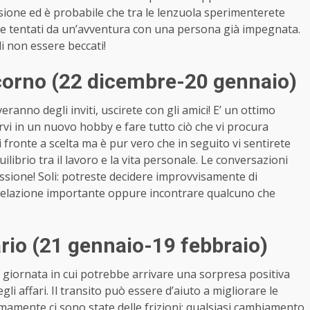
 passione ed è probabile che tra le lenzuola sperimenterete
ere tentati da un’avventura con una persona già impegnata.
i non essere beccati!
orno (22 dicembre-20 gennaio)
ranno degli inviti, uscirete con gli amici! E’ un ottimo
i in un nuovo hobby e fare tutto ciò che vi procura
 fronte a scelta ma è pur vero che in seguito vi sentirete
uilibrio tra il lavoro e la vita personale. Le conversazioni
ssione! Soli: potreste decidere improvvisamente di
relazione importante oppure incontrare qualcuno che
io (21 gennaio-19 febbraio)
giornata in cui potrebbe arrivare una sorpresa positiva
 affari. Il transito può essere d’aiuto a migliorare le
ultimamente ci sono state delle frizioni: qualsiasi cambiamento