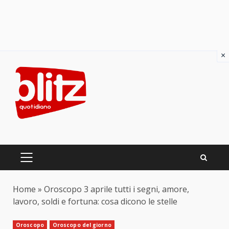
×
Skip
to
content
PRIMARY
MENU
Home
»
Oroscopo 3 aprile tutti i segni, amore,
lavoro, soldi e fortuna: cosa dicono le stelle
Oroscopo
Oroscopo del giorno