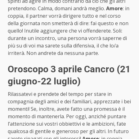
spinti ad agire in modo contrario da ciò che gli altri
pretendono. Calma, domani andrà meglio.
Amore
: in
coppia, il partner vorrà dirigere tutto e nel corso
della giornata non smetterà di dire: fai questo e non
quello! Inutile aggiungere che vi offenderete. Soli:
durante un incontro, una persona vorrà saperne di
più su di voi ma sarete sulla difensiva, il che lo/a
irriterà. Non andrete da nessuna parte.
Oroscopo 3 aprile Cancro (21
giugno-22 luglio)
Rilassatevi e prendete del tempo per stare in
compagnia degli amici e dei familiari, apprezzate i bei
momenti! Se, inoltre, avete fatto una promessa è il
momento di mantenerla. Per oggi, anziché puntare
l’attenzione sui vostri obbiettivi e le ambizioni, fate
qualcosa di gentile e generoso per gli altri. In futuro
sarete ripagati con gli interessi!
Amore
: in coppia,