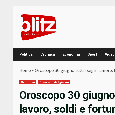
Skip
to
content
Politica
Cronaca
Economia
Sport
Video
Home
»
Oroscopo 30 giugno tutti i segni, amore, la
Oroscopo
Oroscopo del giorno
Oroscopo 30 giugno t
lavoro, soldi e fortu