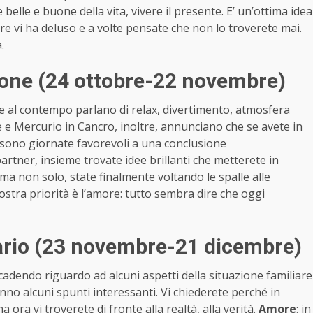
belle e buone della vita, vivere il presente. E’ un’ottima idea
ore vi ha deluso e a volte pensate che non lo troverete mai.
à.
one (24 ottobre-22 novembre)
 e al contempo parlano di relax, divertimento, atmosfera
le e Mercurio in Cancro, inoltre, annunciano che se avete in
 sono giornate favorevoli a una conclusione
 partner, insieme trovate idee brillanti che metterete in
 ma non solo, state finalmente voltando le spalle alle
a vostra priorità è l’amore: tutto sembra dire che oggi
ario (23 novembre-21 dicembre)
cadendo riguardo ad alcuni aspetti della situazione familiare
no alcuni spunti interessanti. Vi chiederete perché in
ra vi troverete di fronte alla realtà, alla verità.
Amore
: in