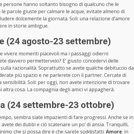
o le persone hanno soltanto bisogno di qualcuno che le
re le parole giuste per calmare le acque, evitate almeno di
oncludere dolcemente la giornata. Soli: una relazione d’amore
ere in storie ambigue.
e (24 agosto-23 settembre)
 e vivere momenti piacevoli ma i passaggi odierni
te davvero permettervelo? E’ giusto concedervi delle
a sulla razionalità. Soprattutto se avete qualche debituccio da
iderate più spazio e ne parlerete con il partner. Cercate di
 sensibilità. Soli: per oggi, non avete intenzione di trovare
i altra cosa. La compagnia degli amici vi appagherà.
a (24 settembre-23 ottobre)
empo, sembra siate impazienti di fare progressi. Anche se in
avete dei dubbi e ciò scatenare un po’ di ansia. Tranquilli,
minimo che si possa dire è che sarete soddisfatti.
Amore
: in