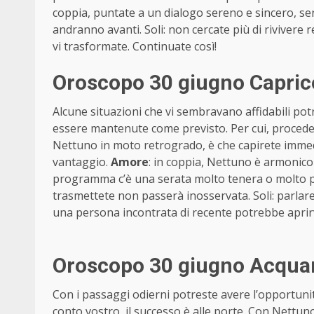
coppia, puntate a un dialogo sereno e sincero, s
andranno avanti. Soli: non cercate più di rivivere 
vi trasformate. Continuate così!
Oroscopo 30 giugno Capric
Alcune situazioni che vi sembravano affidabili p
essere mantenute come previsto. Per cui, procedet
Nettuno in moto retrogrado, è che capirete immedi
vantaggio.
Amore
: in coppia, Nettuno è armonico 
programma c’è una serata molto tenera o molto pi
trasmettete non passerà inosservata. Soli: parlar
una persona incontrata di recente potrebbe aprirvi
Oroscopo 30 giugno Acquar
Con i passaggi odierni potreste avere l’opportunità
conto vostro, il successo è alle porte. Con Nett