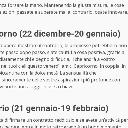
enza forzare la mano. Mantenendo la giusta misura, le cose
relazioni passate e superate ma, al contrario, osate innovare
orno (22 dicembre-20 gennaio)
otrebbero mostrare il contrario, le promesse potrebbero non
e passo dopo passo, siate cauti. La cosa positiva, grazie a
atamente chi è degno di fiducia, il che andrà a vostro
nei tuoi cieli questo venerdì, amici Capricorno! In coppia, in
ccantina con la dolce metà. La sensualità che
e sinceramente delle vostre aspirazioni più profonde con
 porte fino a oggi chiuse a chiave.
io (21 gennaio-19 febbraio)
 di firmare un contratto redditizio e se avete un’attività pe
uno che oggi entra in moto retrogrado è un buon momento