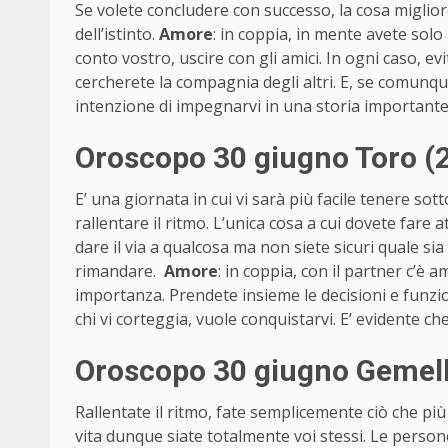
Se volete concludere con successo, la cosa miglior
dell’istinto.
Amore
: in coppia, in mente avete solo 
conto vostro, uscire con gli amici. In ogni caso, evi
cercherete la compagnia degli altri. E, se comun
intenzione di impegnarvi in una storia important
Oroscopo 30 giugno Toro (2
E’ una giornata in cui vi sarà più facile tenere sott
rallentare il ritmo. L’unica cosa a cui dovete fare
dare il via a qualcosa ma non siete sicuri quale sia
rimandare.
Amore
: in coppia, con il partner c’è 
importanza. Prendete insieme le decisioni e funziona
chi vi corteggia, vuole conquistarvi. E’ evidente che
Oroscopo 30 giugno Gemell
Rallentate il ritmo, fate semplicemente ciò che più
vita dunque siate totalmente voi stessi. Le pers