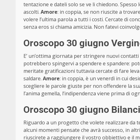
tentazione e dateli solo se ve li chiedono. Spess
ascolti.
Amore
: in coppia, se non riuscite a trova
volere l’ultima parola a tutti i costi. Cercate di c
senza eros si chiama amicizia. Non fatevi coinvolg
Oroscopo 30 giugno Vergin
E’ un’ottima giornata per stringere nuovi contatti
potrebbero spingervi a spendere e spandere: pote
meritate gratificazioni tuttavia cercate di fare lev
saldare.
Amore
: in coppia, è un venerdì in cui des
scegliere le parole giuste per non offendere la sua
l’anima gemella, l’indipendenza viene prima di ogn
Oroscopo 30 giugno Bilanci
Riguardo a un progetto che volete realizzare da t
alcuni momenti pensate che avrà successo, in altri 
riuscirete a raggiungere il vostro obbiettivo e il 