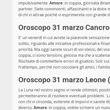
impulsivamente.
Amore
: in coppia, giornata dinam
partner. Siete convincenti, affascinanti e la dolce 
di chi vi attrae poiché vi esprimerete con grande d
Oroscopo 31 marzo Cancro 
E’ un venerdì in cui avrete la piacevole sensazione
solito, riguardo alle iniziative professionali e fina
priorità. Ma oggi sarete sicuri di voi stessi, dei vo
coppia, ci sono tensioni, gelosia ma che a scatenar
Rischiate di commettere errori di giudizio. Soli: s
frattempo, perché non coccolare gli amici, i familia
Oroscopo 31 marzo Leone (
La Luna nel vostro segno vi rende ottimisti, positi
permetteranno di risolvere eventuali problemi. L
con chi vi circonda, eviterete di imporvi e sarete d
diverso.
Amore
: in coppia, volete scrivere un nuov