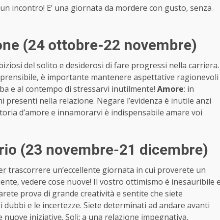
’è un incontro! E’ una giornata da mordere con gusto, senza
ne (24 ottobre-22 novembre)
ziosi del solito e desiderosi di fare progressi nella carriera.
mprensibile, è importante mantenere aspettative ragionevoli
mba e al contempo di stressarvi inutilmente!
Amo
re
: in
presenti nella relazione. Negare l’evidenza è inutile anzi
 storia d’amore e innamorarvi è indispensabile amare voi
rio (23 novembre-21 dicembre)
r trascorrere un’eccellente giornata in cui proverete un
ente, vedere cose nuove! Il vostro ottimismo è inesauribile 
darete prova di grande creatività e sentite che siete
e i dubbi e le incertezze. Siete determinati ad andare avanti
nuove iniziative. Soli: a una relazione impegnativa,