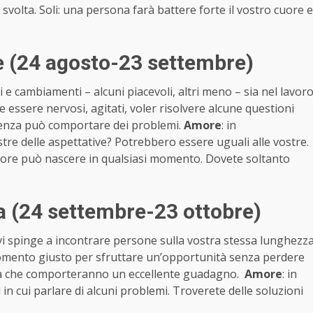
 svolta. Soli: una persona farà battere forte il vostro cuore e
 (24 agosto-23 settembre)
e cambiamenti – alcuni piacevoli, altri meno – sia nel lavor
te essere nervosi, agitati, voler risolvere alcune questioni
enza può comportare dei problemi.
Amore
: in
stre delle aspettative? Potrebbero essere uguali alle vostre.
’amore può nascere in qualsiasi momento. Dovete soltanto
a (24 settembre-23 ottobre)
 vi spinge a incontrare persone sulla vostra stessa lunghezz
momento giusto per sfruttare un’opportunità senza perdere
erta che comporteranno un eccellente guadagno.
Amore
: in
 in cui parlare di alcuni problemi. Troverete delle soluzioni