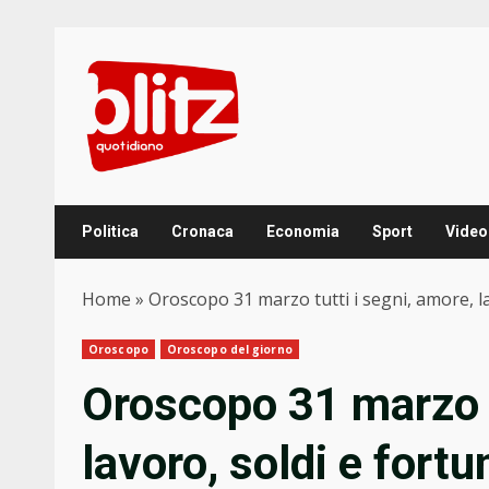
Skip
to
content
Politica
Cronaca
Economia
Sport
Video
Home
»
Oroscopo 31 marzo tutti i segni, amore, lav
Oroscopo
Oroscopo del giorno
Oroscopo 31 marzo t
lavoro, soldi e fortu