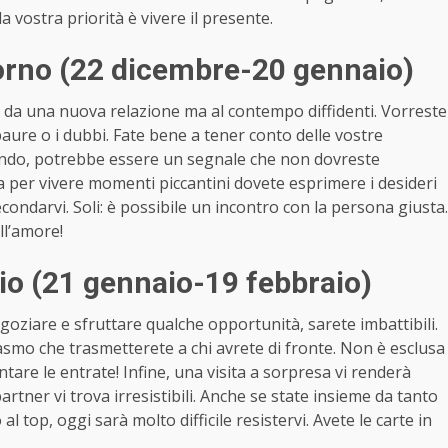
 la vostra priorità è vivere il presente.
rno (22 dicembre-20 gennaio)
 da una nuova relazione ma al contempo diffidenti. Vorreste
aure o i dubbi. Fate bene a tener conto delle vostre
endo, potrebbe essere un segnale che non dovreste
 ma per vivere momenti piccantini dovete esprimere i desideri
ondarvi. Soli: è possibile un incontro con la persona giusta.
ell’amore!
o (21 gennaio-19 febbraio)
negoziare e sfruttare qualche opportunità, sarete imbattibili.
asmo che trasmetterete a chi avrete di fronte. Non è esclusa
tare le entrate! Infine, una visita a sorpresa vi renderà
 partner vi trova irresistibili. Anche se state insieme da tanto
l top, oggi sarà molto difficile resistervi. Avete le carte in