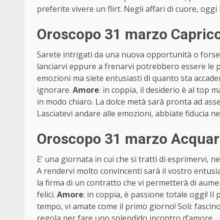
preferite vivere un flirt. Negli affari di cuore, oggi
Oroscopo 31 marzo Caprico
Sarete intrigati da una nuova opportunità o forse
lanciarvi eppure a frenarvi potrebbero essere le p
emozioni ma siete entusiasti di quanto sta accad
ignorare.
Amore
: in coppia, il desiderio è al top
in modo chiaro. La dolce metà sarà pronta ad assec
Lasciatevi andare alle emozioni, abbiate fiducia n
Oroscopo 31 marzo Acquari
E’ una giornata in cui che si tratti di esprimervi, 
A rendervi molto convincenti sarà il vostro entusi
la firma di un contratto che vi permetterà di aumen
felici.
Amore
: in coppia, è passione totale oggi! Il
tempo, vi amate come il primo giorno! Soli: fascino a
regola per fare uno splendido incontro d’amore.