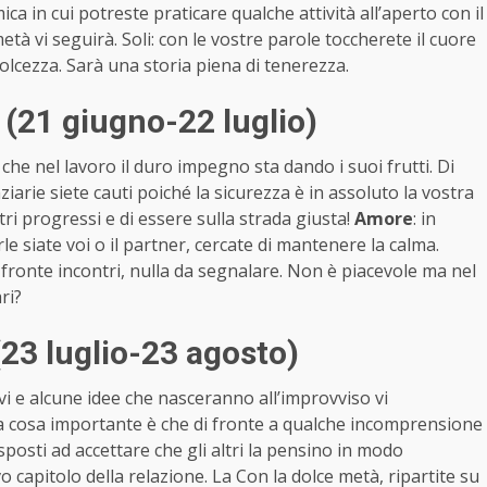
ica in cui potreste praticare qualche attività all’aperto con il
metà vi seguirà. Soli: con le vostre parole toccherete il cuore
olcezza. Sarà una storia piena di tenerezza.
(21 giugno-22 luglio)
 che nel lavoro il duro impegno sta dando i suoi frutti. Di
nziarie siete cauti poiché la sicurezza è in assoluto la vostra
stri progressi e di essere sulla strada giusta!
Amore
: in
le siate voi o il partner, cercate di mantenere la calma.
ul fronte incontri, nulla da segnalare. Non è piacevole ma nel
ri?
23 luglio-23 agosto)
vi e alcune idee che nasceranno all’improvviso vi
a cosa importante è che di fronte a qualche incomprensione
isposti ad accettare che gli altri la pensino in modo
o capitolo della relazione. La Con la dolce metà, ripartite su