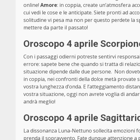
online!
Amore
: in coppia, create un’atmosfera acc
cui vedi le cose e le anticipate. Siete pronti ad ac
solitudine vi pesa ma non per questo perdete la s
mettere da parte il passato!
Oroscopo 4 aprile Scorpio
Con i passaggi odierni potreste sentirvi responsa
errore: sapete bene che quando si tratta di relazi
situazione dipende dalle due persone. Non dovete d
in coppia, nei confronti della dolce metà provate 
vostra lunghezza d’onda. E l’atteggiamento distanz
vostra situazione, oggi non avrete voglia di andar
andrà meglio!
Oroscopo 4 aprile Sagittar
La dissonanza Luna-Nettuno sollecita emozioni fort
prenda il sopravvento. Fate dunque attenzione a p