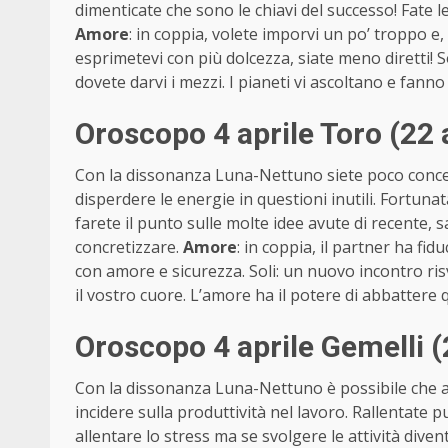
dimenticate che sono le chiavi del successo! Fate le
Amore
: in coppia, volete imporvi un po’ troppo e, 
esprimetevi con più dolcezza, siate meno diretti! S
dovete darvi i mezzi. I pianeti vi ascoltano e fann
Oroscopo 4 aprile Toro (22
Con la dissonanza Luna-Nettuno siete poco concen
disperdere le energie in questioni inutili. Fortuna
farete il punto sulle molte idee avute di recente, sa
concretizzare.
Amore
: in coppia, il partner ha fid
con amore e sicurezza. Soli: un nuovo incontro ri
il vostro cuore. L’amore ha il potere di abbattere 
Oroscopo 4 aprile Gemelli 
Con la dissonanza Luna-Nettuno è possibile che al
incidere sulla produttività nel lavoro. Rallentate p
allentare lo stress ma se svolgere le attività div