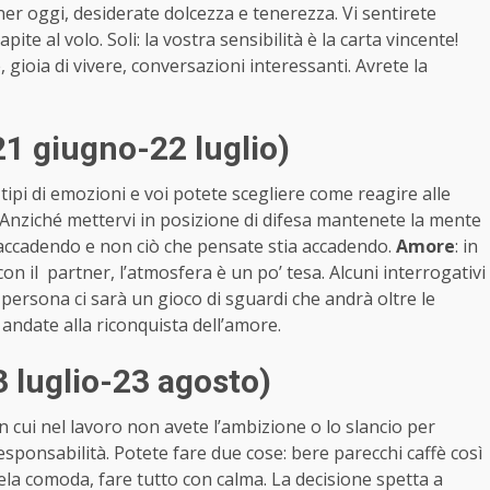
ner oggi, desiderate dolcezza e tenerezza. Vi sentirete
te al volo. Soli: la vostra sensibilità è la carta vincente!
ioia di vivere, conversazioni interessanti. Avrete la
21 giugno-22 luglio)
tipi di emozioni e voi potete scegliere come reagire alle
to. Anziché mettervi in posizione di difesa mantenete la mente
 accadendo e non ciò che pensate stia accadendo.
Amore
: in
 con il partner, l’atmosfera è un po’ tesa. Alcuni interrogativi
 persona ci sarà un gioco di sguardi che andrà oltre le
 andate alla riconquista dell’amore.
 luglio-23 agosto)
cui nel lavoro non avete l’ambizione o lo slancio per
sponsabilità. Potete fare due cose: bere parecchi caffè così
la comoda, fare tutto con calma. La decisione spetta a