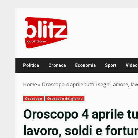
Skip
to
content
Politica
Cronaca
Economia
Sport
Video
Home
»
Oroscopo 4 aprile tutti i segni, amore, lav
Oroscopo
Oroscopo del giorno
Oroscopo 4 aprile tu
lavoro, soldi e fortu