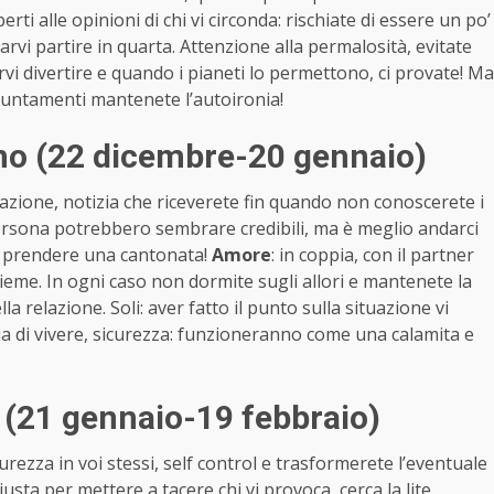
rti alle opinioni di chi vi circonda: rischiate di essere un po’
 farvi partire in quarta. Attenzione alla permalosità, evitate
ervi divertire e quando i pianeti lo permettono, ci provate! Ma
ppuntamenti mantenete l’autoironia!
no (22 dicembre-20 gennaio)
zione, notizia che riceverete fin quando non conoscerete i
 persona potrebbero sembrare credibili, ma è meglio andarci
i prendere una cantonata!
Amore
: in coppia, con il partner
sieme. In ogni caso non dormite sugli allori e mantenete la
la relazione. Soli: aver fatto il punto sulla situazione vi
oia di vivere, sicurezza: funzioneranno come una calamita e
 (21 gennaio-19 febbraio)
urezza in voi stessi, self control e trasformerete l’eventuale
sta per mettere a tacere chi vi provoca, cerca la lite