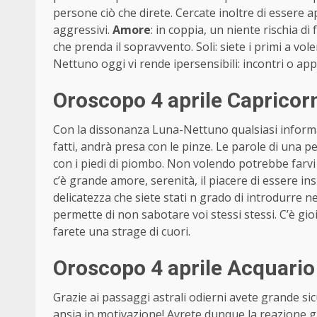
persone ciò che direte. Cercate inoltre di essere ape
aggressivi.
Amore
: in coppia, un niente rischia di
che prenda il sopravvento. Soli: siete i primi a vol
Nettuno oggi vi rende ipersensibili: incontri o a
Oroscopo 4 aprile Capricor
Con la dissonanza Luna-Nettuno qualsiasi informa
fatti, andrà presa con le pinze. Le parole di una
con i piedi di piombo. Non volendo potrebbe farv
c’è grande amore, serenità, il piacere di essere in
delicatezza che siete stati n grado di introdurre nel
permette di non sabotare voi stessi stessi. C’è gi
farete una strage di cuori.
Oroscopo 4 aprile Acquario
Grazie ai passaggi astrali odierni avete grande sic
ansia in motivazione! Avrete dunque la reazione giu