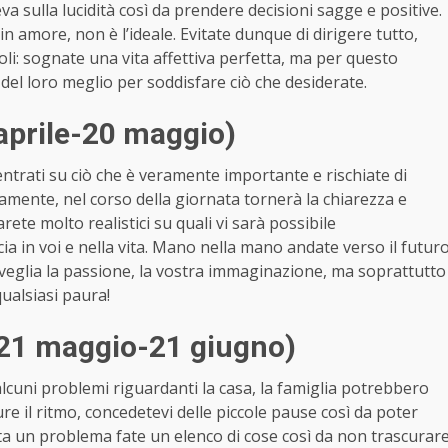
va sulla lucidità così da prendere decisioni sagge e positive.
in amore, non è l’ideale. Evitate dunque di dirigere tutto,
oli: sognate una vita affettiva perfetta, ma per questo
o del loro meglio per soddisfare ciò che desiderate.
 aprile-20 maggio)
trati su ciò che è veramente importante e rischiate di
tamente, nel corso della giornata tornerà la chiarezza e
rete molto realistici su quali vi sarà possibile
ucia in voi e nella vita. Mano nella mano andate verso il futur
sveglia la passione, la vostra immaginazione, ma soprattutto
qualsiasi paura!
(21 maggio-21 giugno)
cuni problemi riguardanti la casa, la famiglia potrebbero
ure il ritmo, concedetevi delle piccole pause così da poter
enta un problema fate un elenco di cose così da non trascurar