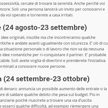
ossessività, cercate di trovare la serenità. Anche perché voi
core. Soli: una persona lancerà un invito per conoscervi e
 voi sperato e tornerete a casa irritati.
 (24 agosto-23 settembre)
e idee originali, insolite ma che incontreranno qualche
critiche e andate avanti ugualmente con sicurezza. E’ ciò di cu
a situazione personale o di lavoro che non va da nessuna
e idee romantiche per ri-conquistare il partner. E’ probabile
le. Soli: avete voglia di divertirvi e prenderete l’iniziativa.
eterminati a conoscere nuove persone.
 (24 settembre-23 ottobre)
di denaro: annuncia un possibile aumento delle entrate o la
ure di saldare qualche debito che pesa sul budget. Più in
finanziarie poiché riuscirete a trovare una via d’uscita
be esserci qualche difficoltà, ad esempio riemergere una