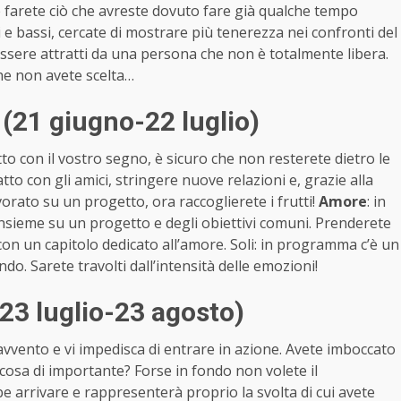
e farete ciò che avreste dovuto fare già qualche tempo
ti e bassi, cercate di mostrare più tenerezza nei confronti del
 essere attratti da una persona che non è totalmente libera.
he non avete scelta…
(21 giugno-22 luglio)
to con il vostro segno, è sicuro che non resterete dietro le
tto con gli amici, stringere nuove relazioni e, grazie alla
vorato su un progetto, ora raccoglierete i frutti!
Amore
: in
insieme su un progetto e degli obiettivi comuni. Prenderete
a con un capitolo dedicato all’amore. Soli: in programma c’è un
do. Sarete travolti dall’intensità delle emozioni!
23 luglio-23 agosto)
vvento e vi impedisca di entrare in azione. Avete imboccato
cosa di importante? Forse in fondo non volete il
arrivare e rappresenterà proprio la svolta di cui avete