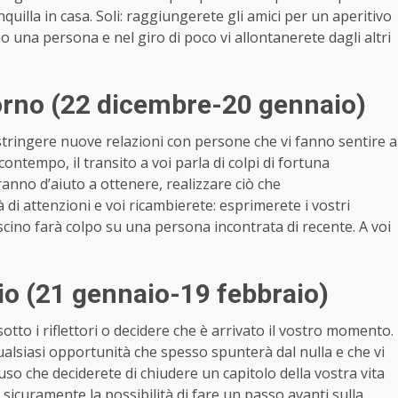
uilla in casa. Soli: raggiungerete gli amici per un aperitivo
una persona e nel giro di poco vi allontanerete dagli altri
rno (22 dicembre-20 gennaio)
tringere nuove relazioni con persone che vi fanno sentire a
contempo, il transito a voi parla di colpi di fortuna
saranno d’aiuto a ottenere, realizzare ciò che
irà di attenzioni e voi ricambierete: esprimerete i vostri
ascino farà colpo su una persona incontrata di recente. A voi
o (21 gennaio-19 febbraio)
tto i riflettori o decidere che è arrivato il vostro momento.
ualsiasi opportunità che spesso spunterà dal nulla e che vi
so che deciderete di chiudere un capitolo della vostra vita
irà sicuramente la possibilità di fare un passo avanti sulla