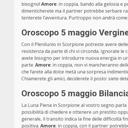
bisogno!
Amore
: in coppia, bando alla gelosia e p
dimenticherete ma il partner potrebbe serbare ran
tenterete l’avventura. Purtroppo non andrà come da
Oroscopo 5 maggio Vergine
Con il Plenilunio in Scorpione potreste avere dell
resistenza da parte di chi vi circonda. Ignorate le 
avete bisogno per introdurre nuova energia in un
parte.
Amore
: in coppia, non vi mancheranno dell
che farete alla dolce metà una sorpresa indimenticabi
Chiamerete gli amici, deciderete il posto: siete d
Oroscopo 5 maggio Bilancia
La Luna Piena in Scorpione al vostro segno parla 
possibilità di chiedere e ottenere un prestito opp
generale, il transito indica la fine delle difficoltà 
positiva.
Amore
: in coppia, con il partner potreb