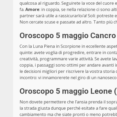
qualcosa al riguardo. Seguirete la voce del cuore 
fa.
Amore
: in coppia, se nella relazione ci sono al
partner sarà utile a rassicurarlo/a! Soli: potreste
Non cercate scuse e passate ad altro. Tanto più c
Oroscopo 5 maggio Cancro 
Con la Luna Piena in Scorpione in eccellente aspet
quinte: avete voglia di progredire, entrare in conta
creatività, programmare varie attività. Se avete la
coppia, i passaggi sono ottimi per andare avanti 
le decisioni migliori per riscrivere la vostra stori
incontro: vi innamorerete nel giro di un nanosecon
Oroscopo 5 maggio Leone (
Non dovete permettere che l’ansia prenda il sopra
la strada giusta dunque perché esitate a fare qual
cambiamento ma che siate pronti o meno potrebbe 