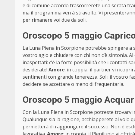
e di comune accordo trascorrerete una serata tranq
ma il programma verrà stravolto. Vi presenteranno 
per rimanere voi due da soli,
Oroscopo 5 maggio Caprico
La Luna Piena in Scorpione potrebbe spingere a s
vostro agio e chiudere con chi non c’è sintonia. Al 
inaspettati: c’è la forte possibilità che i contatti 
desiderate!
Amore
: in coppia, il partner vi ricopr
sentimenti con grande tenerezza. Soli: il vostro f
decidere se accettare o meno di frequentarla.
Oroscopo 5 maggio Acquari
Con la Luna Piena in Scorpione potreste trovarvi so
Qualunque sia la ragione, acchiapperete al volo q
permetterà di raggiungere il successo. Non è esclu
lavorativa.
Amore
: in coppia, il Plenilunio vi offr