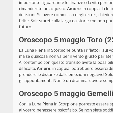
importante riguardante le finanze o la vita perso
rimanderete un acquisto.
Amore
: in coppia, la lu
decisioni. Se avete commesso degli errori, chiedere
felice. Soli: starete alla larga da storie che non 
futuro.
Oroscopo 5 maggio Toro (2
La Luna Piena in Scorpione punta i riflettori sul v
ma se qualcosa non va per il verso giusto parlat
Al contempo con questo transito avete la possibilit
difficoltà.
Amore
: in coppia, potrebbero esserci d
prendere le distanze dalle emozioni negative! Soli
gli appuntamenti. Non è un dramma: dovete sem
Oroscopo 5 maggio Gemelli
Con la Luna Piena in Scorpione potreste essere spi
al vostro benessere psicofisico. Se non siete soddi