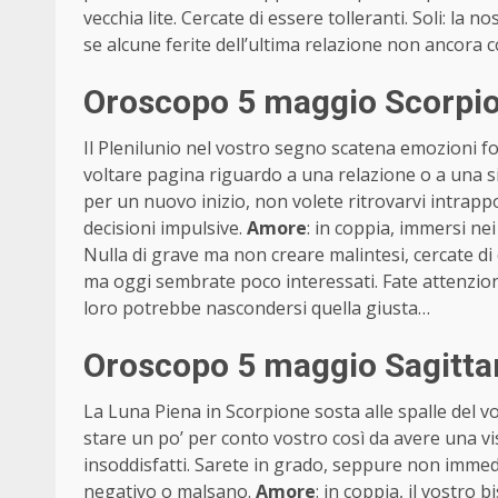
vecchia lite. Cercate di essere tolleranti. Soli: l
se alcune ferite dell’ultima relazione non ancor
Oroscopo 5 maggio Scorpio
Il Plenilunio nel vostro segno scatena emozioni for
voltare pagina riguardo a una relazione o a una sit
per un nuovo inizio, non volete ritrovarvi intrappo
decisioni impulsive.
Amore
: in coppia, immersi ne
Nulla di grave ma non creare malintesi, cercate di c
ma oggi sembrate poco interessati. Fate attenzion
loro potrebbe nascondersi quella giusta…
Oroscopo 5 maggio Sagitta
La Luna Piena in Scorpione sosta alle spalle del v
stare un po’ per conto vostro così da avere una vi
insoddisfatti. Sarete in grado, seppure non immedi
negativo o malsano.
Amore
: in coppia, il vostro