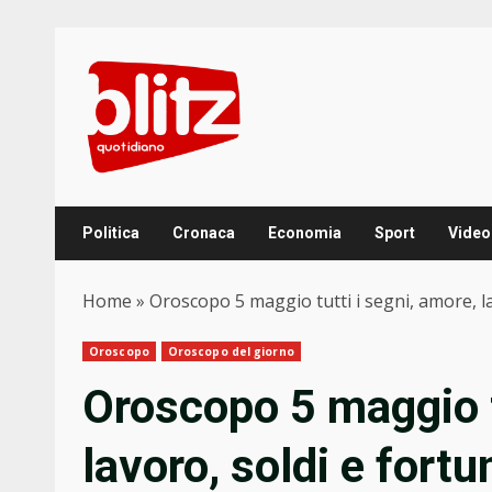
Skip
to
content
Politica
Cronaca
Economia
Sport
Video
Home
»
Oroscopo 5 maggio tutti i segni, amore, lav
Oroscopo
Oroscopo del giorno
Oroscopo 5 maggio t
lavoro, soldi e fortu