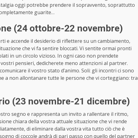
a nostalgia oggi potrebbe prendere il sopravvento, soprattutto
a completamente guarite…
ne (24 ottobre-22 novembre)
ti e accende il desiderio di riflettere su un cambiamento,
uazione che vi fa sentire bloccati. Vi sentite ormai pronti
lati in un circolo vizioso. In ogni caso non prendete
i vostri pensieri, dedicherete meno attenzioni al partner.
omunicare il vostro stato d’animo. Soli: gli incontri ci sono
e a non allontanare tutte le persone che vi corteggiano: tra
rio (23 novembre-21 dicembre)
ostro segno e rappresenta un invito a rallentare il ritmo,
sione chiara della vostra attuale situazione che vi rende
atamente, di eliminare dalla vostra vita tutto ciò che è
 bisogno di coccole andrà di pari passo con quello del partner