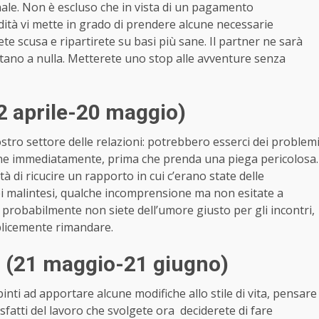
nale. Non è escluso che in vista di un pagamento
cidità vi mette in grado di prendere alcune necessarie
te scusa e ripartirete su basi più sane. Il partner ne sarà
portano a nulla. Metterete uno stop alle avventure senza
2 aprile-20 maggio)
ostro settore delle relazioni: potrebbero esserci dei problem
ene immediatamente, prima che prenda una piega pericolosa.
à di ricucire un rapporto in cui c’erano state delle
ei malintesi, qualche incomprensione ma non esitate a
: probabilmente non siete dell’umore giusto per gli incontri,
plicemente rimandare.
 (21 maggio-21 giugno)
nti ad apportare alcune modifiche allo stile di vita, pensare
sfatti del lavoro che svolgete ora deciderete di fare