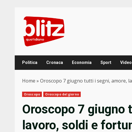
Skip
to
content
Politica
Cronaca
Economia
Sport
Video
Home
»
Oroscopo 7 giugno tutti i segni, amore, lav
Oroscopo
Oroscopo del giorno
Oroscopo 7 giugno tu
lavoro, soldi e fortu