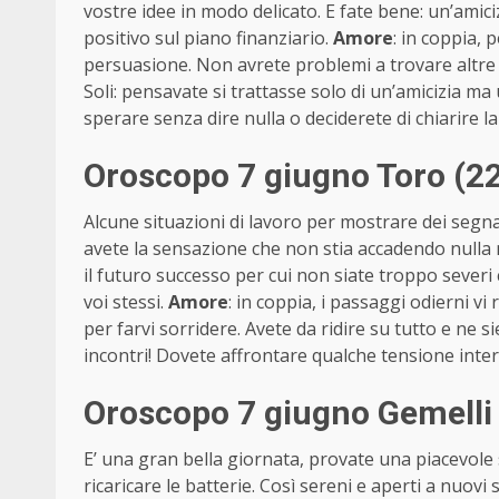
vostre idee in modo delicato. E fate bene: un’amic
positivo sul piano finanziario.
Amore
: in coppia, 
persuasione. Non avrete problemi a trovare altre i
Soli: pensavate si trattasse solo di un’amicizia ma
sperare senza dire nulla o deciderete di chiarire l
Oroscopo 7 giugno Toro (22
Alcune situazioni di lavoro per mostrare dei segn
avete la sensazione che non stia accadendo nulla 
il futuro successo per cui non siate troppo severi 
voi stessi.
Amore
: in coppia, i passaggi odierni v
per farvi sorridere. Avete da ridire su tutto e ne si
incontri! Dovete affrontare qualche tensione inter
Oroscopo 7 giugno Gemelli
E’ una gran bella giornata, provate una piacevole
ricaricare le batterie. Così sereni e aperti a nuov