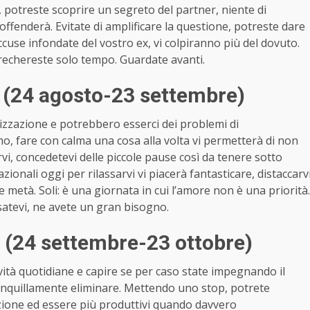
a, potreste scoprire un segreto del partner, niente di
ffenderà. Evitate di amplificare la questione, potreste dare
 accuse infondate del vostro ex, vi colpiranno più del dovuto.
prechereste solo tempo. Guardate avanti.
 (24 agosto-23 settembre)
nizzazione e potrebbero esserci dei problemi di
mo, fare con calma una cosa alla volta vi permetterà di non
vi, concedetevi delle piccole pause così da tenere sotto
azionali oggi per rilassarvi vi piacerà fantasticare, distaccarv
ce metà. Soli: è una giornata in cui l’amore non è una priorità.
lassatevi, ne avete un gran bisogno.
 (24 settembre-23 ottobre)
tività quotidiane e capire se per caso state impegnando il
ranquillamente eliminare. Mettendo uno stop, potrete
fazione ed essere più produttivi quando davvero