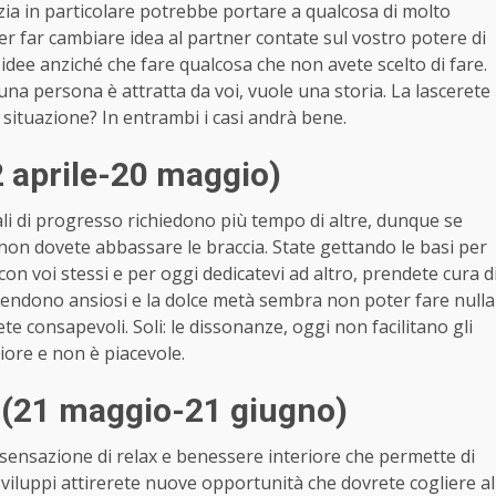
izia in particolare potrebbe portare a qualcosa di molto
per far cambiare idea al partner contate sul vostro potere di
dee anziché che fare qualcosa che non avete scelto di fare.
 una persona è attratta da voi, vuole una storia. La lascerete
a situazione? In entrambi i casi andrà bene.
 aprile-20 maggio)
ali di progresso richiedono più tempo di altre, dunque se
non dovete abbassare le braccia. State gettando le basi per
con voi stessi e per oggi dedicatevi ad altro, prendete cura d
i rendono ansiosi e la dolce metà sembra non poter fare nulla
ete consapevoli. Soli: le dissonanze, oggi non facilitano gli
iore e non è piacevole.
 (21 maggio-21 giugno)
 sensazione di relax e benessere interiore che permette di
i sviluppi attirerete nuove opportunità che dovrete cogliere al