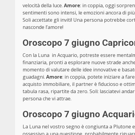
velocità della luce.
Amore
: in coppia, oggi sorpren
sentimenti sono intensi, le emozioni ancora di più,
Soli accettate gli inviti! Una persona potrebbe corte
nasconde l’amore!
Oroscopo 7 giugno Caprico
Con la Luna in Acquario, potreste essere mentalme
finanziaria, pronti a esplorare nuove strade anche s
momento di valutare delle idee innovative e basate 
guadagni.
Amore
: in coppia, potete iniziare a far
acquisto immobiliare, il partner è fiducioso e ottimi
tabula rasa, ripartite da zero. Soli: lasciatevi and
persona che vi attrae.
Oroscopo 7 giugno Acquari
La Luna nel vostro segno è congiunta a Plutone 
ossessivo a una questione, probabilmente riguarda