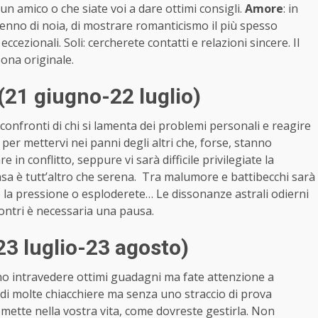
 un amico o che siate voi a dare ottimi consigli.
Amore
: in
ccenno di noia, di mostrare romanticismo il più spesso
eccezionali. Soli: cercherete contatti e relazioni sincere. Il
ona originale.
21 giugno-22 luglio)
 confronti di chi si lamenta dei problemi personali e reagire
per mettervi nei panni degli altri che, forse, stanno
in conflitto, seppure vi sarà difficile privilegiate la
casa è tutt’altro che serena. Tra malumore e battibecchi sarà
re la pressione o esploderete… Le dissonanze astrali odierni
contri è necessaria una pausa.
3 luglio-23 agosto)
o intravedere ottimi guadagni ma fate attenzione a
 di molte chiacchiere ma senza uno straccio di prova
romette nella vostra vita, come dovreste gestirla. Non