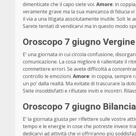
dimenticate che il capo siete voi.
Amore
: in coppi
veramente grave ma la sua mancanza di fiducia vi o
il via a una litigata assolutamente inutile. Soli: le
Sarete tentati di vendicarvi ma in questo modo s
Oroscopo 7 giugno Vergine
E’ una giornata in cui circola confusione, disorga
comunicazione. La cosa migliore è rallentate il rit
commettere errori. Se avete difficoltà a concentrar
controllo le emozioni.
Amore
: in coppia, sempre r
un po’ dalla realtà. Ma evitate di trascurare la dol
Siete insoddisfatti e rifiutate inviti e incontri. Ri
Oroscopo 7 giugno Bilancia
E’ la giornata giusta per riflettere sulle vostre at
tempo e le energie in cose che potreste invece t
dedicarvi ad attività che vi offriranno più soddis