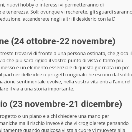
uni, nuovi hobby o interessi vi permetteranno di
 e tenerezza. Soli: ovunque vi recherete, gli sguardi sarann
eduzione, accenderete negli altri il desiderio con la D
ne (24 ottobre-22 novembre)
treste trovarvi di fronte a una persona ostinata, che gioca il
a che più sarà rigido il vostro punto di vista e tanto più
promesso è un elemento essenziale di questa giornata un po’
l partner delle idee o progetti originali che escono dal solit
ituazione sentimentale evolve, nella vostra vita entra l’amore!
dare il via a una storia importante.
rio (23 novembre-21 dicembre)
 progetto o un piano e a chi chiedere una mano per
maniche ma il rischio invece è che vi crogiolerete pensando
 Solitamente quando qualcosa vi sta a cuore vi muovete alla