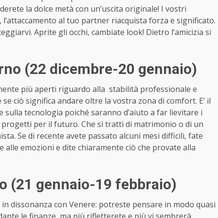
derete la dolce metà con un’uscita originale! I vostri
 l’attaccamento al tuo partner riacquista forza e significato.
ggiarvi. Aprite gli occhi, cambiate look! Dietro l’amicizia si
rno (22 dicembre-20 gennaio)
nte più aperti riguardo alla stabilità professionale e
e ciò significa andare oltre la vostra zona di comfort. E’ il
sulla tecnologia poiché saranno d’aiuto a far lievitare i
e progetti per il futuro. Che si tratti di matrimonio o di un
sta. Se di recente avete passato alcuni mesi difficili, fate
are alle emozioni e dite chiaramente ciò che provate alla
o (21 gennaio-19 febbraio)
e in dissonanza con Venere: potreste pensare in modo quasi
nte le finanze, ma più rifletterete e più vi sembrerà