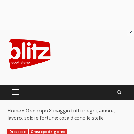
×
Skip
to
content
PRIMARY
MENU
Home
»
Oroscopo 8 maggio tutti i segni, amore,
lavoro, soldi e fortuna: cosa dicono le stelle
Oroscopo
Oroscopo del giorno