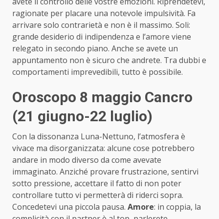
avete il controllo delle vostre emozioni. Riprendetevi,
ragionate per placare una notevole impulsività. Fa
arrivare solo contrarietà e non è il massimo. Soli:
grande desiderio di indipendenza e l’amore viene
relegato in secondo piano. Anche se avete un
appuntamento non è sicuro che andrete. Tra dubbi e
comportamenti imprevedibili, tutto è possibile.
Oroscopo 8 maggio Cancro
(21 giugno-22 luglio)
Con la dissonanza Luna-Nettuno, l’atmosfera è
vivace ma disorganizzata: alcune cose potrebbero
andare in modo diverso da come avevate
immaginato. Anziché provare frustrazione, sentirvi
sotto pressione, accettare il fatto di non poter
controllare tutto vi permetterà di riderci sopra.
Concedetevi una piccola pausa.
Amore
: in coppia, la
complicità con il partner è al top, parlerete