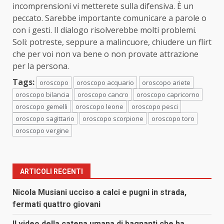
incomprensioni vi metterete sulla difensiva. È un
peccato. Sarebbe importante comunicare a parole o
con i gesti. Il dialogo risolverebbe molti problemi.
Soli: potreste, seppure a malincuore, chiudere un flirt
che per voi non va bene o non provate attrazione
per la persona.
Tags:
oroscopo
oroscopo acquario
oroscopo ariete
oroscopo bilancia
oroscopo cancro
oroscopo capricorno
oroscopo gemelli
oroscopo leone
oroscopo pesci
oroscopo sagittario
oroscopo scorpione
oroscopo toro
oroscopo vergine
ARTICOLI RECENTI
Nicola Musiani ucciso a calci e pugni in strada,
fermati quattro giovani
Il video della catena umana di bagnanti che ha