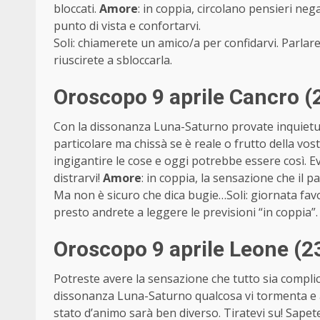
bloccati.
Amore
: in coppia, circolano pensieri nega
punto di vista e confortarvi.
Soli: chiamerete un amico/a per confidarvi. Parlare
riuscirete a sbloccarla.
Oroscopo 9 aprile Cancro (
Con la dissonanza Luna-Saturno provate inquietudi
particolare ma chissà se è reale o frutto della vos
ingigantire le cose e oggi potrebbe essere così. Ev
distrarvi!
Amore
: in coppia, la sensazione che il 
Ma non è sicuro che dica bugie…Soli: giornata favo
presto andrete a leggere le previsioni “in coppia”.
Oroscopo 9 aprile Leone (23
Potreste avere la sensazione che tutto sia complica
dissonanza Luna-Saturno qualcosa vi tormenta e an
stato d’animo sarà ben diverso. Tiratevi su! Sapet