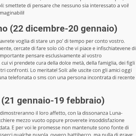
li: smettete di pensare che nessuno sia interessato a voi!
mmaginabili!
no (22 dicembre-20 gennaio)
vrete voglia di stare un po’ di tempo per conto vostro.
nte, cercate di fare solo ciò che vi piace e infischiatevene di
 è importante pensare esclusivamente al vostro
 cui vi prendete cura della dolce metà, della famiglia, dei figli
i confronti. Lo meritate! Soli: alle uscite con gli amici oggi
 una telefonata o sms con una persona incontrata di recente
 (21 gennaio-19 febbraio)
 dimostreranno il loro affetto, con la dissonanza Luna-
bicchiere mezzo vuoto oppure proverete insoddisfazione
ata. E per voi le promesse non mantenute sono fonte di
sserci qualche nuvola, ovvero battibecco, ma nulla di grave: