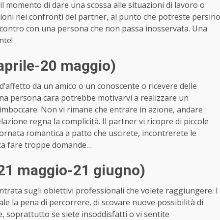
 il momento di dare una scossa alle situazioni di lavoro o
nzioni nei confronti del partner, al punto che potreste persin
 incontro con una persona che non passa inosservata. Una
nte!
 aprile-20 maggio)
d’affetto da un amico o un conoscente o ricevere delle
 una persona cara potrebbe motivarvi a realizzare un
a imboccare. Non vi rimane che entrare in azione, andare
relazione regna la complicità. Il partner vi ricopre di piccole
 giornata romantica a patto che uscirete, incontrerete le
enza fare troppe domande…
(21 maggio-21 giugno)
ntrata sugli obiettivi professionali che volete raggiungere. I
ale la pena di percorrere, di scovare nuove possibilità di
, soprattutto se siete insoddisfatti o vi sentite