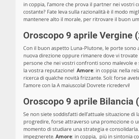
in coppia, l’amore che prova il partner nei vostr
costante? Fate leva sulla razionalità è il modo mig
mantenere alto il morale, per ritrovare il buon u
Oroscopo 9 aprile Vergine 
Con il buon aspetto Luna-Plutone, le porte sono a
nuova direzione oppure rimanere dove vi trovate 
persone che nei vostri confronti sono malevole e 
la vostra reputazione!
Amore
: in coppia: nella re
ricerca di qualche novità frizzante. Soli: forse av
l’amore con la A maiuscola! Dovrete ricredervi!
Oroscopo 9 aprile Bilancia
Se non siete soddisfatti dell’attuale situazione di
progredire, forse attraverso una promozione o un
momento di studiare una strategia e consolidarla. 
impegnerete.
Amore
: in coppia, più in sintonia c