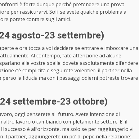
i confronti è forte dunque perché pretendere una prova
liore per rassicurarvi. Soli: se avete qualche problema a
more potete contare sugli amici.
(24 agosto-23 settembre)
perte e ora tocca a voi decidere se entrare e imboccare una
attualmente. Al contempo, fate attenzione ad alcune
sparlano alle vostre spalle: dovete assolutamente difendere
lazione c’è complicità e seguirete volentieri il partner nella
ete perso la fiducia ma con i passaggi odierni potreste trovare
 (24 settembre-23 ottobre)
 lavoro, oggi penserete al futuro. Avete intenzione di
 altro lavoro o cambiando completamente settore. E’ il
Il successo è all’orizzonte, ma solo se per raggiungerlo vi
on il partner, aggiungerete un po’ di pepe nella relazione: