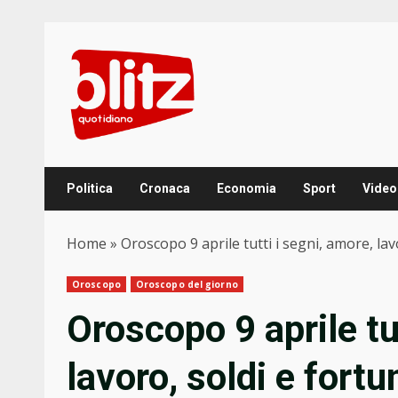
Skip
to
content
Politica
Cronaca
Economia
Sport
Video
Home
»
Oroscopo 9 aprile tutti i segni, amore, lav
Oroscopo
Oroscopo del giorno
Oroscopo 9 aprile tu
lavoro, soldi e fortu