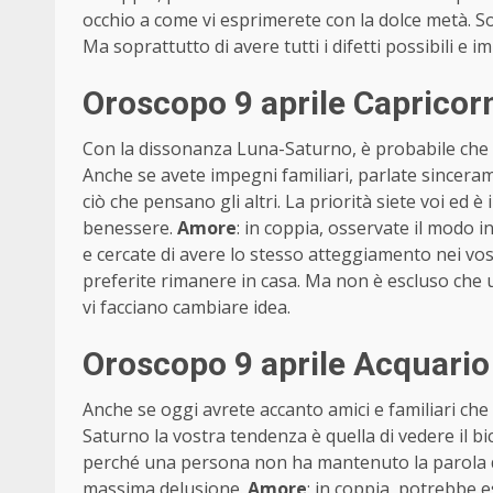
occhio a come vi esprimerete con la dolce metà. So
Ma soprattutto di avere tutti i difetti possibili e i
Oroscopo 9 aprile Capricor
Con la dissonanza Luna-Saturno, è probabile che a
Anche se avete impegni familiari, parlate sincerame
ciò che pensano gli altri. La priorità siete voi ed
benessere.
Amore
: in coppia, osservate il modo in
e cercate di avere lo stesso atteggiamento nei vostr
preferite rimanere in casa. Ma non è escluso che
vi facciano cambiare idea.
Oroscopo 9 aprile Acquario
Anche se oggi avrete accanto amici e familiari che
Saturno la vostra tendenza è quella di vedere il 
perché una persona non ha mantenuto la parola d
massima delusione.
Amore
: in coppia, potrebbe e