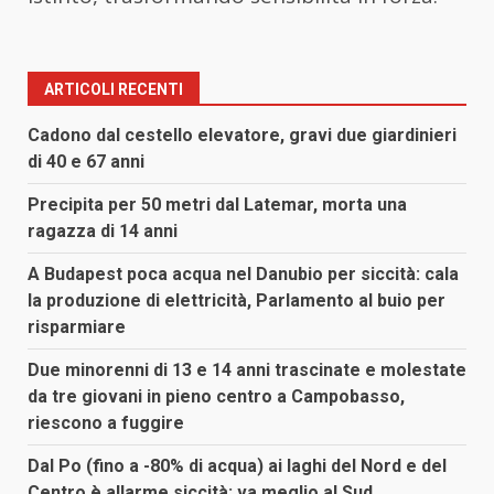
ARTICOLI RECENTI
Cadono dal cestello elevatore, gravi due giardinieri
di 40 e 67 anni
Precipita per 50 metri dal Latemar, morta una
ragazza di 14 anni
A Budapest poca acqua nel Danubio per siccità: cala
la produzione di elettricità, Parlamento al buio per
risparmiare
Due minorenni di 13 e 14 anni trascinate e molestate
da tre giovani in pieno centro a Campobasso,
riescono a fuggire
Dal Po (fino a -80% di acqua) ai laghi del Nord e del
Centro è allarme siccità: va meglio al Sud