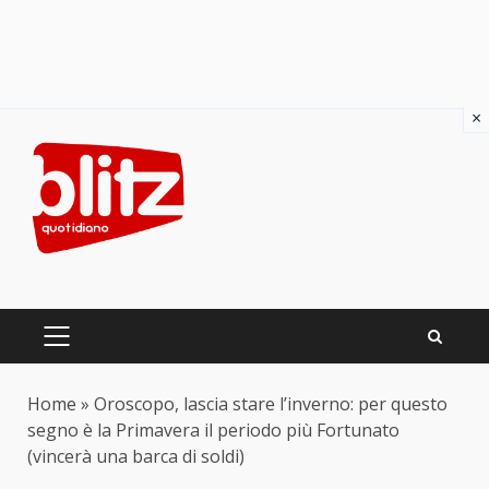
×
Skip
to
content
PRIMARY
MENU
Home
»
Oroscopo, lascia stare l’inverno: per questo
segno è la Primavera il periodo più Fortunato
(vincerà una barca di soldi)