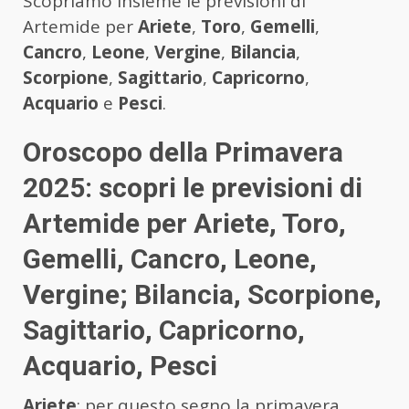
Scopriamo insieme le previsioni di
Artemide per
Ariete
,
Toro
,
Gemelli
,
Cancro
,
Leone
,
Vergine
,
Bilancia
,
Scorpione
,
Sagittario
,
Capricorno
,
Acquario
e
Pesci
.
Oroscopo della Primavera
2025: scopri le previsioni di
Artemide per Ariete, Toro,
Gemelli, Cancro, Leone,
Vergine; Bilancia, Scorpione,
Sagittario, Capricorno,
Acquario, Pesci
Ariete
: per questo segno la primavera