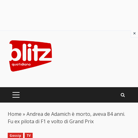
×
Skip
to
content
PRIMARY
MENU
Home
»
Andrea de Adamich è morto, aveva 84 anni.
Fu ex pilota di F1 e volto di Grand Prix
Gossip
TV