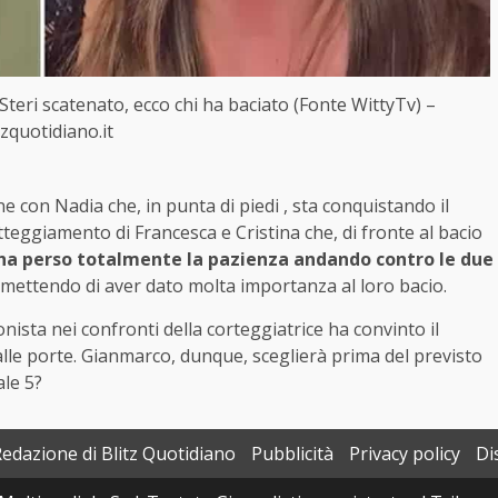
teri scatenato, ecco chi ha baciato (Fonte WittyTv) –
tzquotidiano.it
ne con Nadia che, in punta di piedi , sta conquistando il
tteggiamento di Francesca e Cristina che, di fronte al bacio
a ha perso totalmente la pazienza andando contro le due
mettendo di aver dato molta importanza al loro bacio.
onista nei confronti della corteggiatrice ha convinto il
alle porte. Gianmarco, dunque, sceglierà prima del previsto
ale 5?
Redazione di Blitz Quotidiano
Pubblicità
Privacy policy
Di