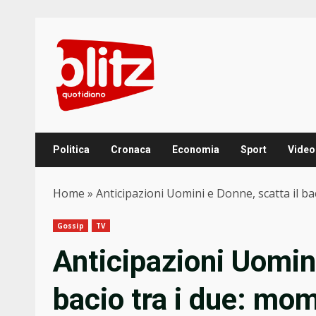
Skip
to
content
Politica
Cronaca
Economia
Sport
Video
Home
»
Anticipazioni Uomini e Donne, scatta il ba
Gossip
TV
Anticipazioni Uomini
bacio tra i due: mom