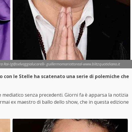
lanza Rai-Ig@selvaggialucarelli- guillermomariottoreal-www.blitzquotidiano.it
o con le Stelle ha scatenato una serie di polemiche che
 mediatico senza precedenti. Giorni fa è apparsa la notizia
ormai ex maestro di ballo dello show, che in questa edizione