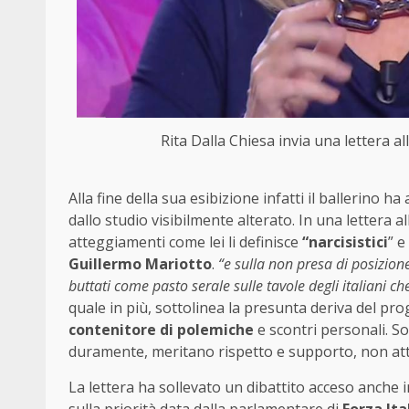
Rita Dalla Chiesa invia una lettera al
Alla fine della sua esibizione infatti il ballerino h
dallo studio visibilmente alterato. In una lettera 
atteggiamenti come lei li definisce
“narcisistici
” e
Guillermo Mariotto
.
“e sulla non presa di posizion
buttati come pasto serale sulle tavole degli italiani ch
quale in più, sottolinea la presunta deriva del 
contenitore di polemiche
e scontri personali. So
duramente, meritano rispetto e supporto, non att
La lettera ha sollevato un dibattito acceso anche
sulla priorità data dalla parlamentare di
Forza Ita