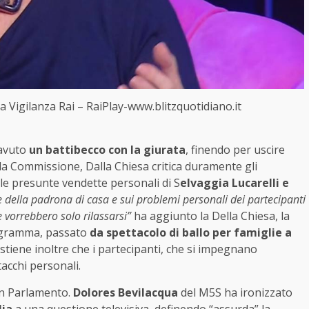
la Vigilanza Rai – RaiPlay-www.blitzquotidiano.it
a avuto
un battibecco con la giurata
, finendo per uscire
alla Commissione, Dalla Chiesa critica duramente gli
 le presunte vendette personali di S
elvaggia Lucarelli e
e della padrona di casa e sui problemi personali dei partecipanti
e vorrebbero solo rilassarsi”
ha aggiunto la Della Chiesa, la
programma, passato
da spettacolo di ballo per famiglie a
stiene inoltre che i partecipanti, che si impegnano
acchi personali.
 in Parlamento.
Dolores Bevilacqua
del M5S ha ironizzato
lia
a una questione televisiva, definendo “assurda” la