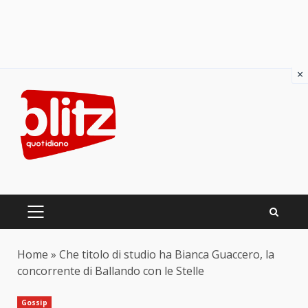
×
Skip
to
content
PRIMARY
MENU
Home
»
Che titolo di studio ha Bianca Guaccero, la
concorrente di Ballando con le Stelle
Gossip