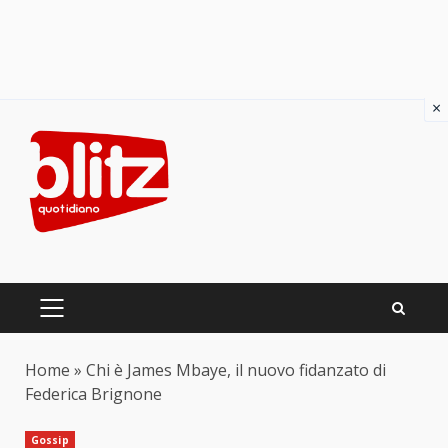
×
Skip
to
content
PRIMARY
MENU
Home
»
Chi è James Mbaye, il nuovo fidanzato di
Federica Brignone
Gossip