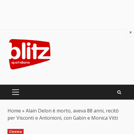
×
Skip
to
content
PRIMARY
MENU
Home
»
Alain Delon è morto, aveva 88 anni, recitò
per Visconti e Antonioni, con Gabin e Monica Vitti
Cinema