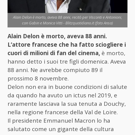
Alain Delon è morto, aveva 88 anni, recitò per Visconti e Antonioni,
con Gabin e Monica Vitti - Blitzquotidiano.it (foto Ansa)
Alain Delon è morto, aveva 88 anni.
L’attore francese che ha fatto sciogliere i
cuori di milioni di fan del cinema,
è morto,
hanno detto i suoi tre figli domenica. Aveva
88 anni. Ne avrebbe compiuto 89 il
prossimo 8 novembre.
Delon non era in buone condizioni di salute
da quando ha avuto un ictus nel 2019, e
raramente lasciava la sua tenuta a Douchy,
nella regione francese della Val de Loire.
Il presidente Emmanuel Macron lo ha
salutato come un gigante della cultura