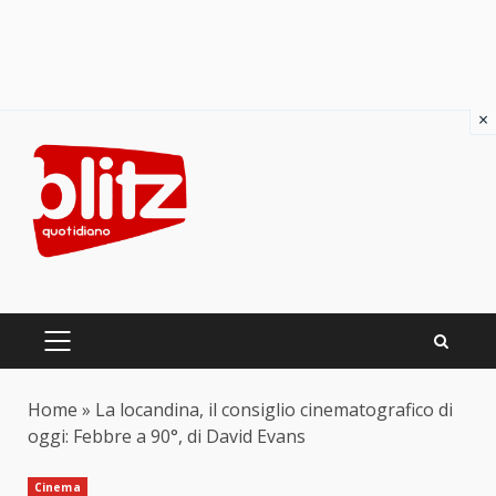
×
Skip
to
content
PRIMARY
MENU
Home
»
La locandina, il consiglio cinematografico di
oggi: Febbre a 90°, di David Evans
Cinema